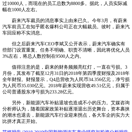
过10000人，而现在的员工总数为8800多。据此，人员实际减
幅在1000人左右。
蔚来汽车裁员的消息事实上由来已久。今年3月，有蔚来
汽车前员工在知乎匿名爆料公司正在大幅裁员。彼时，蔚来汽
车回应称不实消息。
但之后蔚来汽车CEO李斌又公开表示，蔚来汽车确实有
些部门设置重复、任务不明确、职责不清晰，因此将优化人员
3%左右，将总人数控制在9500人之内。
值得注意的是，蔚来的财务频频亮红灯，一直在亏损。3
月份，其发布了截至12月31日的2018年第四季度财报及2018年
全年财报。财报显示，Q4总营收为人民币34.356亿元，净亏损
为人民币35.030亿元。2018年蔚来实现营收49.51亿元，归属于
公司普通股东净亏损为233.28亿元。
另外，新能源汽车补贴退坡也造成不小的压力。艾媒咨询
分析师认为，随着国家政策补贴逐渐退出历史舞台，资本裹挟
的潮水也退去，新能源汽车行业迎来拐点，各大车企的实力大
比拼才真正开始。