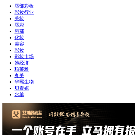
唇部彩妆
彩妆行业
美妆
唇彩
唇部
化妆
美容
彩妆
彩妆市场
她经济
珀莱雅
丸美
华熙生物
贝泰妮
水羊