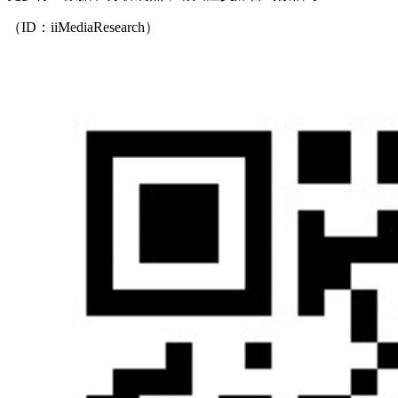
（ID：iiMediaResearch）