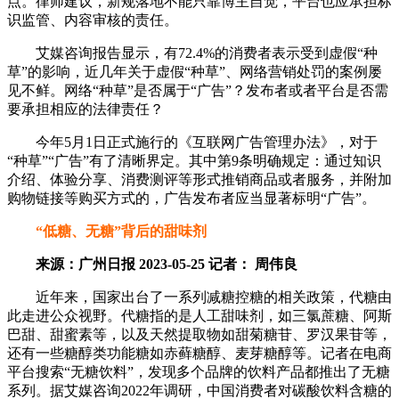
点。律师建议，新规落地不能只靠博主自觉，平台也应承担标
识监管、内容审核的责任。
艾媒咨询报告显示，有72.4%的消费者表示受到虚假“种
草”的影响，近几年关于虚假“种草”、网络营销处罚的案例屡
见不鲜。网络“种草”是否属于“广告”？发布者或者平台是否需
要承担相应的法律责任？
今年5月1日正式施行的《互联网广告管理办法》，对于
“种草”“广告”有了清晰界定。其中第9条明确规定：通过知识
介绍、体验分享、消费测评等形式推销商品或者服务，并附加
购物链接等购买方式的，广告发布者应当显著标明“广告”。
“低糖、无糖”背后的甜味剂
来源：广州日报 2023-05-25 记者： 周伟良
近年来，国家出台了一系列减糖控糖的相关政策，代糖由
此走进公众视野。代糖指的是人工甜味剂，如三氯蔗糖、阿斯
巴甜、甜蜜素等，以及天然提取物如甜菊糖苷、罗汉果苷等，
还有一些糖醇类功能糖如赤藓糖醇、麦芽糖醇等。记者在电商
平台搜索“无糖饮料”，发现多个品牌的饮料产品都推出了无糖
系列。据艾媒咨询2022年调研，中国消费者对碳酸饮料含糖的