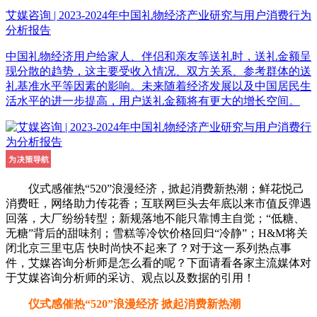
艾媒咨询 | 2023-2024年中国礼物经济产业研究与用户消费行为
分析报告
中国礼物经济用户给家人、伴侣和亲友等送礼时，送礼金额呈
现分散的趋势，这主要受收入情况、双方关系、参考群体的送
礼基准水平等因素的影响。未来随着经济发展以及中国居民生
活水平的进一步提高，用户送礼金额将有更大的增长空间。
仪式感催热“520”浪漫经济，掀起消费新热潮；鲜花悦己
消费旺，网络助力传花香；互联网巨头去年底以来市值反弹遇
回落，大厂纷纷转型；新规落地不能只靠博主自觉；“低糖、
无糖”背后的甜味剂；雪糕等冷饮价格回归“冷静”；H&M将关
闭北京三里屯店 快时尚快不起来了？对于这一系列热点事
件，艾媒咨询分析师是怎么看的呢？下面请看各家主流媒体对
于艾媒咨询分析师的采访、观点以及数据的引用！
仪式感催热“520”浪漫经济 掀起消费新热潮