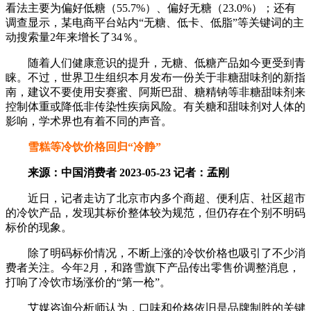
看法主要为偏好低糖（55.7%）、偏好无糖（23.0%）；还有
调查显示，某电商平台站内“无糖、低卡、低脂”等关键词的主
动搜索量2年来增长了34％。
随着人们健康意识的提升，无糖、低糖产品如今更受到青
睐。不过，世界卫生组织本月发布一份关于非糖甜味剂的新指
南，建议不要使用安赛蜜、阿斯巴甜、糖精钠等非糖甜味剂来
控制体重或降低非传染性疾病风险。有关糖和甜味剂对人体的
影响，学术界也有着不同的声音。
雪糕等冷饮价格回归“冷静”
来源：中国消费者 2023-05-23 记者：孟刚
近日，记者走访了北京市内多个商超、便利店、社区超市
的冷饮产品，发现其标价整体较为规范，但仍存在个别不明码
标价的现象。
除了明码标价情况，不断上涨的冷饮价格也吸引了不少消
费者关注。今年2月，和路雪旗下产品传出零售价调整消息，
打响了冷饮市场涨价的“第一枪”。
艾媒咨询分析师认为，口味和价格依旧是品牌制胜的关键