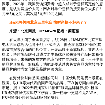
因素。2023年，我国受访消费者中超六成对于雪糕高定价的态
度，是认为其溢价太高；网友对单个雪糕的接受价位大多在3
元至5元之间，其次是5元至10元之间。
H&M将关闭北京三里屯店 快时尚快不起来了？
来源：北京商报 2023-05-28 记者：蔺雨葳
在去年关闭了全国首店后，5月28日，H&M宣布北京三里
屯太古里旗舰店也将于6月正式关店，但会在北京和中国的其
他城市探索合适的门店位置，开设品牌全新旗舰店。业内人士
指出，快时尚品牌可以通过走中高端路线来提升产品附加价值
维持增长，未来的发展方向也应当转向网络端，线下只开少量
的品牌形象店、旗舰店，功能则要从过去售卖商品为主转向传
播品牌的时尚文化以及品牌体验为主。
在海外快时尚品牌退潮的同时，中国快时尚消费市场正在
洗牌。以UR等为代表的国产同类品牌，正在抢夺国内年轻人
市场。据《“2022天猫淘宝6·18预售”服装品牌排行榜》显示，
UR成功挤掉优衣库夺下榜首，前十榜单中更是不见ZARA、
H&M等海外快时尚品牌API的身影。