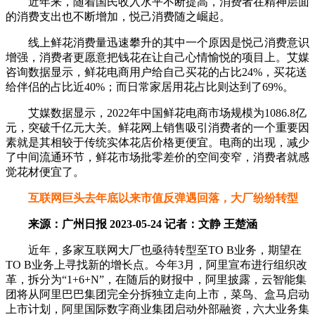
近年来，随着国民收入水平不断提高，消费者在精神层面
的消费支出也不断增加，悦己消费随之崛起。
线上鲜花消费量迅速攀升的其中一个原因是悦己消费意识
增强，消费者更愿意把钱花在让自己心情愉悦的项目上。艾媒
咨询数据显示，鲜花电商用户给自己买花的占比24%，买花送
给伴侣的占比近40%；而日常家居用花占比则达到了69%。
艾媒数据显示，2022年中国鲜花电商市场规模为1086.8亿
元，突破千亿元大关。鲜花网上销售吸引消费者的一个重要因
素就是其相较于传统实体花店价格更便宜。电商的出现，减少
了中间流通环节，鲜花市场批零差价的空间变窄，消费者就感
觉花材便宜了。
互联网巨头去年底以来市值反弹遇回落，大厂纷纷转型
来源：广州日报 2023-05-24 记者：文静 王楚涵
近年，多家互联网大厂也亟待转型至TO B业务，期望在
TO B业务上寻找新的增长点。今年3月，阿里宣布进行组织改
革，拆分为“1+6+N”，在随后的财报中，阿里披露，云智能集
团将从阿里巴巴集团完全分拆独立走向上市，菜鸟、盒马启动
上市计划，阿里国际数字商业集团启动外部融资，六大业务集