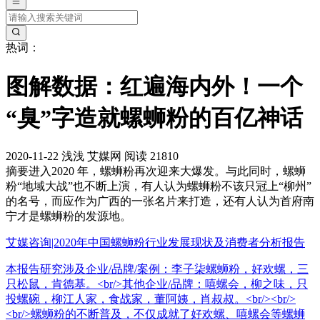
热词：
图解数据：红遍海内外！一个
“臭”字造就螺蛳粉的百亿神话
2020-11-22
浅浅
艾媒网
阅读 21810
摘要
进入2020 年，螺蛳粉再次迎来大爆发。与此同时，螺蛳
粉“地域大战”也不断上演，有人认为螺蛳粉不该只冠上“柳州”
的名号，而应作为广西的一张名片来打造，还有人认为首府南
宁才是螺蛳粉的发源地。
艾媒咨询|2020年中国螺蛳粉行业发展现状及消费者分析报告
本报告研究涉及企业/品牌/案例：李子柒螺蛳粉，好欢螺，三
只松鼠，肯德基。<br/>其他企业/品牌：嘻螺会，柳之味，只
投螺碗，柳江人家，食战家，董阿姨，肖叔叔。<br/><br/>
<br/>螺蛳粉的不断普及，不仅成就了好欢螺、嘻螺会等螺蛳