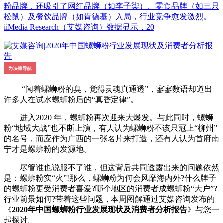
粉品牌，还吸引了网红品牌（如李子柒）、零食品牌（如三只
松鼠）及餐饮品牌（如肯德基）入局，行业竞争愈发激烈。
iiMedia Research（艾媒咨询）数据显示，20
“闻着螺蛳粉的臭，觉得灵魂真通透”，寥寥数语却道出
许多人在试水螺蛳粉后的“真香定律”。
进入2020 年，螺蛳粉再次迎来大爆发。与此同时，螺蛳
粉“地域大战”也不断上演，有人认为螺蛳粉不该只冠上“柳州”
的名号，而应作为广西的一张名片来打造，还有人认为首府南
宁才是螺蛳粉的发源地。
尽管谁也说服不了谁，但这背后共同透露出来的问题依然
是：螺蛳粉实“火”!那么，螺蛳粉为何会风靡海内外?什么牌子
的螺蛳粉更受消费者喜爱?哪个地区的消费者成螺蛳粉“大户”?
行业前景如何?带着这些问题，本周图解通过艾媒咨询发布的
《
2020年中国螺蛳粉行业发展现状及消费者分析报告
》与您一
起探讨。