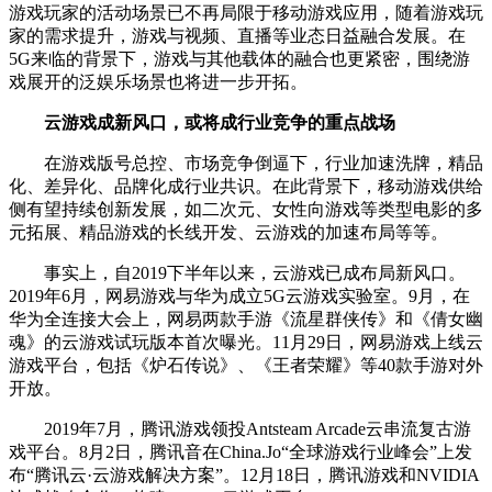
游戏玩家的活动场景已不再局限于移动游戏应用，随着游戏玩
家的需求提升，游戏与视频、直播等业态日益融合发展。在
5G来临的背景下，游戏与其他载体的融合也更紧密，围绕游
戏展开的泛娱乐场景也将进一步开拓。
云游戏成新风口，或将成行业竞争的重点战场
在游戏版号总控、市场竞争倒逼下，行业加速洗牌，精品
化、差异化、品牌化成行业共识。在此背景下，移动游戏供给
侧有望持续创新发展，如二次元、女性向游戏等类型电影的多
元拓展、精品游戏的长线开发、云游戏的加速布局等等。
事实上，自2019下半年以来，云游戏已成布局新风口。
2019年6月，网易游戏与华为成立5G云游戏实验室。9月，在
华为全连接大会上，网易两款手游《流星群侠传》和《倩女幽
魂》的云游戏试玩版本首次曝光。11月29日，网易游戏上线云
游戏平台，包括《炉石传说》、《王者荣耀》等40款手游对外
开放。
2019年7月，腾讯游戏领投Antsteam Arcade云串流复古游
戏平台。8月2日，腾讯音在China.Jo“全球游戏行业峰会”上发
布“腾讯云·云游戏解决方案”。12月18日，腾讯游戏和NVIDIA