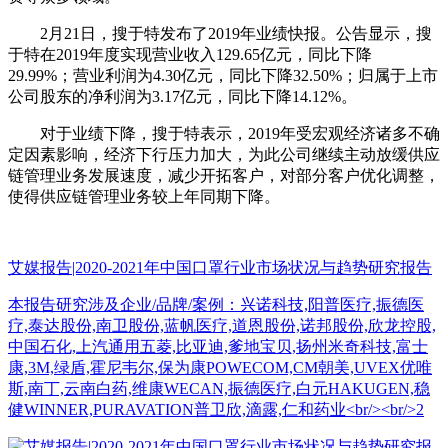
2月21日，搜于特发布了2019年业绩快报。公告显示，搜
于特在2019年度实现营业收入129.65亿元，同比下降
29.99%；营业利润为4.30亿元，同比下降32.50%；归属于上市
公司股东的净利润为3.17亿元，同比下降14.12%。
对于业绩下降，搜于特表示，2019年受宏观经济诸多不确
定因素影响，经济下行压力加大，为此公司继续主动放缓供应
链管理业务发展速度，减少开拓客户，对部分客户优化调整，
使得供应链管理业务较上年同期下降。
艾媒报告|2020-2021年中国口罩行业市场状况与趋势研究报告
本报告研究涉及企业/品牌/案例：兴诺科技,阳普医疗,振德医
疗,泰达股份,南卫股份,蓝帆医疗,道恩股份,诺邦股份,欣龙控股,
中国石化,上汽通用五菱,比亚迪,爹地宝贝,扬州米奇科技,富士
康,3M,绿盾,霍尼韦尔,保为康POWECOM,CM朝美,UVEX优唯
斯,南丁,云南白药,维康WECAN,振德医疗,白元HAKUGEN,稳
健WINNER,PURAVATION普卫欣,滴露,仁和药业<br/><br/>2