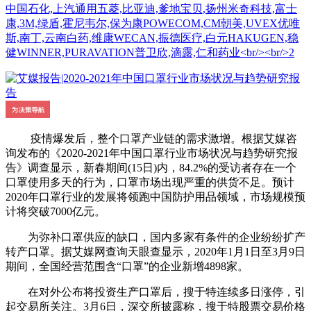
中国石化,上汽通用五菱,比亚迪,爹地宝贝,扬州米奇科技,富士
康,3M,绿盾,霍尼韦尔,保为康POWECOM,CM朝美,UVEX优唯
斯,南丁,云南白药,维康WECAN,振德医疗,白元HAKUGEN,稳
健WINNER,PURAVATION普卫欣,滴露,仁和药业<br/><br/>2
疫情爆发后，整个口罩产业链的需求激增。根据艾媒咨
询发布的《2020-2021年中国口罩行业市场状况与趋势研究报
告》调查显示，新春期间(15日)内，84.2%的受访者存在一个
口罩使用多天的行为，口罩市场出现严重的供货不足。预计
2020年口罩行业的发展将领跑中国防护用品领域，市场规模预
计将突破7000亿元。
为弥补口罩供应的缺口，国内多家有条件的企业纷纷扩产
转产口罩。据艾媒网查询天眼查显示，2020年1月1日至3月9日
期间，全国经营范围含“口罩”的企业新增4898家。
在对外公布将投资生产口罩后，搜于特连续多日涨停，引
起交易所关注。3月6日，深交所披露称，搜于特股票交易价格