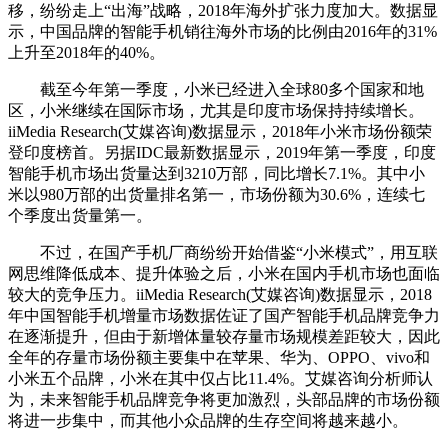
移，纷纷走上“出海”战略，2018年海外扩张力度加大。数据显
示，中国品牌的智能手机销往海外市场的比例由2016年的31%
上升至2018年的40%。
截至今年第一季度，小米已经进入全球80多个国家和地
区，小米继续在国际市场，尤其是印度市场保持持续增长。
iiMedia Research(艾媒咨询)数据显示，2018年小米市场份额荣
登印度榜首。另据IDC最新数据显示，2019年第一季度，印度
智能手机市场出货量达到3210万部，同比增长7.1%。其中小
米以980万部的出货量排名第一，市场份额为30.6%，连续七
个季度出货量第一。
不过，在国产手机厂商纷纷开始借鉴“小米模式”，用互联
网思维降低成本、提升体验之后，小米在国内手机市场也面临
较大的竞争压力。iiMedia Research(艾媒咨询)数据显示，2018
年中国智能手机增量市场数据佐证了国产智能手机品牌竞争力
在逐渐提升，但由于新增体量较存量市场规模差距较大，因此
全年的存量市场份额主要集中在苹果、华为、OPPO、vivo和
小米五个品牌，小米在其中仅占比11.4%。艾媒咨询分析师认
为，未来智能手机品牌竞争将更加激烈，头部品牌的市场份额
将进一步集中，而其他小众品牌的生存空间将越来越小。