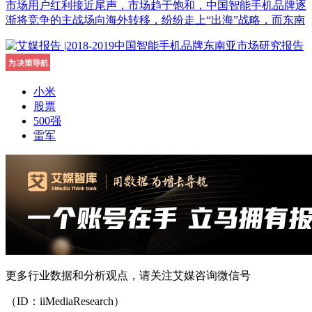
市场用户红利接近尾声，市场趋于饱和，中国智能手机品牌逐
渐将竞争的主战场向海外转移，纷纷走上“出海”战略，而东南
小米
股票
500强
雷军
更多行业数据和分析观点，请关注艾媒咨询微信号
（ID：iiMediaResearch）