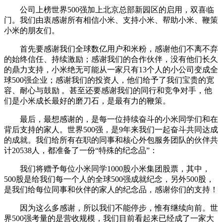
公司上榜世界500强加上北京总部新园区的启用，双喜临
门。我们由衷感谢所有相信小米、支持小米、帮助小米、鞭策
小米的朋友们。
首先要感谢我们全球数亿用户和米粉，感谢他们不离不弃
的始终信任、持续激励；感谢我们的合作伙伴，没有他们长久
的鼎力支持，小米绝无可能从一家只有13个人的小公司变成全
球500强企业；感谢我们的投资人，他们给予了我们宝贵的宽
容、耐心与鼓励 。甚至还要感谢我们的同行和竞争对手，他
们是小米成长最好的磨刀石，是最有力的鞭策。
最后，最想感谢的，是每一位持续奋斗的小米同学们和在
背后支持的家人。世界500强，是9年来我们一起奋斗共同达成
的成就。我们给所有在职的同事和核心外包服务团队的伙伴共
计20538人，都准备了一份“特殊的纪念品”：
我们将赠予每位小米同学1000股小米集团股票，其中，
500股是给我们每一个人的全球500强成就纪念，另外500股，
是我们给每位同事和伙伴的家人的纪念品，感谢你们的支持！
因为这么多感谢，所以我们不能停步，惟有继续向前。世
界500强考量的是营收规模，我们目前看起来已经成了一家大