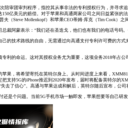
次陪审团审判程序，指控其从事非法的专利授权行为，并寻求追索
150亿美元的赔偿。对于苹果和高通两家公司之间日益紧张的
teve Mollenkopf）和苹果CEO蒂姆·库克（Tim Co
裁阿蒙表示：“我们还在圣迭戈，他们也有我们的电话号码。
的技术路线的自由，无需通过向高通支付专利许可费的方式来
利的命运。这对其授权业务尤为重要，这项业务2018年占公司
将希望寄托在英特尔身上。从时间进度上来看，XMM8160预
支持5G的iPhone推迟到2020年发布，届时将配备英特尔的XM
尔“失去了信心”。高通与苹果达成和解后，英特尔随后宣布，公司
还是个问题。当前5G手机市场一触即发，苹果想要等自己研发