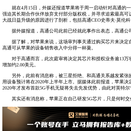
就在4月15日，外媒还报道苹果将于周一启动针对高通的一
强迫其长期合作伙伴放弃支付部分版权税，并寻求追索最高可达
大战日益升级的原因进行了剖析，包括高通CEO史蒂夫·莫伦科普夫（S
据外媒报道，高通公司此前已经就此事作出表态，高通公司总
据了解，对苹果来说，这场审判事关通过购买芯片来决定自己
高通可从苹果的设备销售收入中分得一杯羹。
对于高通而言，此次庭审将决定其芯片和授权业务逾13万项专
增加约2.00美元。
另外，此前有消息称，被三星拒绝、和高通关系越发紧张的苹果，
用设备预计将在2020年上半年上市。据媒体此前报道，苹果决定把
2020年才发布首款5G手机无疑将失去先发优势，由此对英特
其实还有消息称，苹果正在自己研发5G芯片，只是何时交付