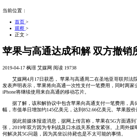
当前位置：
首页
>
观察
>
正文
>
苹果与高通达成和解 双方撤销
2019-04-17
枫璟
艾媒网
阅读 19738
艾媒网4月17日获悉， 苹果与高通周二在圣地亚哥联邦法院
发表声明表示，苹果将向高通一次性支付一笔费用，同时两家
iPhone将继续使用来自高通的移动芯片。
据了解，该和解协议中包含苹果向高通支付一笔费用，具体数目
幅，市值单日增加约145亿美元，达到852.66亿美元。苹果股
据此前媒体报道消息，据网上传言称，苹果在5G方面遇到了
张，2019年双方因为专利战及口水战关系愈发紧张。上周外媒
何解决其5G问题，因为其坐以待毙也是不太可能的事情。