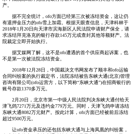
产。
据不完全统计，ofo方面已经第三次被冻结资金，这让仍
有退押金压力的ofo雪上加霜。根据天眼查信息，天津科林于
2018年1月20日向天津市滨海新区人民法院申请财产保全，请
求冻结拜克洛克的银行存款145万元或查封其他等额财产。法
院裁定立即开始执行。
据艾媒网了解，这不是ofo遭遇的首个供应商起诉案，也
不是第一次被法院冻结资金。
2018年12月28日，中国裁决文书网发布了顺丰和ofo运输
合同纠纷案的执行裁定书，法院冻结被告东峡大通(北京)管理
咨询有限公司(ofo运营方，以下简称“东峡大通”)在招商银行的
账号存款1370多万元。
2月20日，北京市第一中级人民法院判决东峡大通付给天
津飞鸽7271万元及违约金779万元。同时，天津飞鸽申请冻结
东峡大通8082万元财产。按此计算，ofo方面已经被前后冻结
超过9500万元。
让ofo资金承压的还包括东峡大通与上海凤凰的纠纷案，