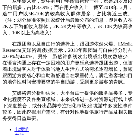
从年龄来看，途牛的用户年龄跟携程一样，都是24岁及以
下的居多，占比33.9%；而在用户收入上，截至2018年12月，
途牛用户以5K-10K的较高收入群体居多，占比将近三成。
（注：划分标准依照国家统计局最新公布的消息，即月收入在
2K以下为低收入群体，2K-5K为中等收入，5K-10K为较高收
入，10K以上为高收入）
在跟团游以及自由行的选择上，跟团游依然火爆。iiMedia
Research(艾媒咨询)数据显示，2018年跟团游与自由行分别占
42.0%与44.0%。另外，虽然许多初次出境或出境次数较少、
在语言沟通上存在一定困难的用户更乐意选择跟团出游，但随
着出境游客人对于体验当地人生活方式的需求逐渐增长，兼顾
跟团游方便省心和自助游舒适自在双重特点，满足游客增加目
的地弹性时间安排要求的半自助游，受到更多游客的青睐。
艾媒咨询分析师认为，大平台由于提供的服务品类多，专
业化程度不及各垂直领域，未来或将进一步对资源进行线上线
下深度整合，或分出品牌专注细化市场;出境游中多发性事件
较多，因此挖掘用户需求，有针对性地提供旅行产品及相关服
务变得日益重要。
出境游