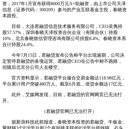
资；2017年1月宣布获得8000万元A+轮融资，由上市公司天泽
信息（证券代码：300209）参与的产业互联基金主投，春晓资
本跟投。
目前，大连君融贷信息技术服务有限公司，CEO吴隽持
股57.57%，深圳春晓天泽投资合伙企业（有限合伙）持股
16%，北京春晓致信管理咨询有限公司持股8.4%。春晓资本系
合计持股24.4%。
今年7月15日，君融贷发布公告称平台出现逾期，公司决
定暂停君融贷的各项运营。君融贷CEO在公告中称不跑路，
但随后北京分公司人去楼空。
官方资料显示，君融贷平台撮合交易金额达118.98亿元，
平台累计用户突破480万人。截至6月底，借贷余额达17亿元。
此外，艾媒网发现，目前，君融贷的官网网页已无法打
开。
（君融贷官网已无法打开）
据新浪科技此前报道，春晓资本投资的君融贷、牛板金、
聚财猫3个P2P平台和2个有间接关联的P2P平台抓钱猫、石头