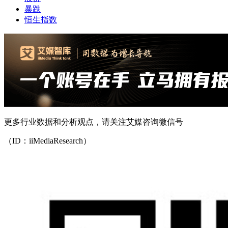
暴跌
恒生指数
更多行业数据和分析观点，请关注艾媒咨询微信号
（ID：iiMediaResearch）