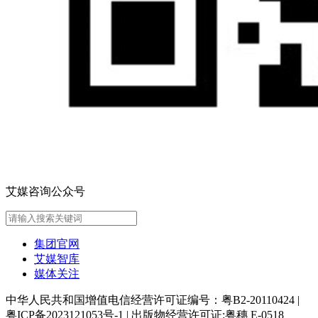
艾媒咨询公众号
集团官网
艾媒智库
媒体关注
中华人民共和国增值电信经营许可证编号：粤B2-20110424
|
粤ICP备2023121053号-1
|
出版物经营许可证:粤穗 E-0518