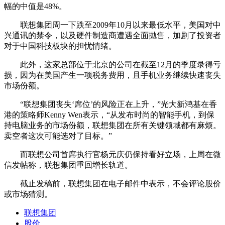
幅的中值是48%。
联想集团周一下跌至2009年10月以来最低水平，美国对中
兴通讯的禁令，以及硬件制造商遭遇全面抛售，加剧了投资者
对于中国科技板块的担忧情绪。
此外，这家总部位于北京的公司在截至12月的季度录得亏
损，因为在美国产生一项税务费用，且手机业务继续快速丧失
市场份额。
“联想集团丧失‘席位’的风险正在上升，”光大新鸿基在香
港的策略师Kenny Wen表示，“从发布时尚的智能手机，到保
持电脑业务的市场份额，联想集团在所有关键领域都有麻烦。
卖空者这次可能选对了目标。”
而联想公司首席执行官杨元庆仍保持看好立场，上周在微
信发帖称，联想集团重回增长轨道。
截止发稿前，联想集团在电子邮件中表示，不会评论股价
或市场猜测。
联想集团
股价