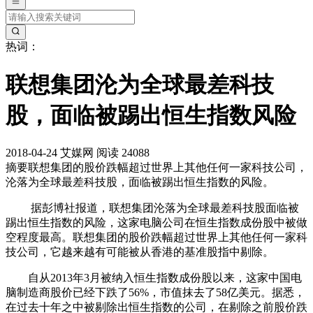
热词：
联想集团沦为全球最差科技
股，面临被踢出恒生指数风险
2018-04-24
艾媒网
阅读 24088
摘要
联想集团的股价跌幅超过世界上其他任何一家科技公司，
沦落为全球最差科技股，面临被踢出恒生指数的风险。
据彭博社报道，联想集团沦落为全球最差科技股面临被
踢出恒生指数的风险，这家电脑公司在恒生指数成份股中被做
空程度最高。联想集团的股价跌幅超过世界上其他任何一家科
技公司，它越来越有可能被从香港的基准股指中剔除。
自从2013年3月被纳入恒生指数成份股以来，这家中国电
脑制造商股价已经下跌了56%，市值抹去了58亿美元。据悉，
在过去十年之中被剔除出恒生指数的公司，在剔除之前股价跌