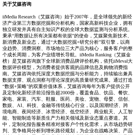
关于艾媒咨询
iiMedia Research（艾媒咨询）始于2007年，是全球领先的新经
济产业第三方数据挖掘和分析机构，国家高新科技企业，拥有
独立研发并具有自主知识产权的全球大数据监测与分析系统。
秉承“用数据让所有决策都有依据”的使命，艾媒聚焦新技术、
新消费及新业态，通过“大数据挖掘+研究分析”双引擎，以商
业趋势、消费洞察、市场地位三大产品为核心，服务客户的整
个成长周期，为客户业绩增长导航。iiMedia Ranking（艾媒金
榜）是艾媒咨询旗下全球新消费品牌评价机构，依托iiMeval大
数据评价模型，为消费者提供客观的品牌信息及购物消费指
南。艾媒咨询依托深度大数据挖掘与分析能力，持续输出兼具
数据支撑、观点洞察与理论深度的高质量研究成果。通过打造
“数据+策略”的双重价值体系，艾媒咨询每年为客户提供公开
及定制化新经济前沿报告超2000份，覆盖食品、饮品、餐饮、
家电、家装、汽车、鞋服、医药、美妆、宠物、母婴、信创、
数娱、AI、科技、金融等传统核心行业，以及国潮经济、跨
境电商、夜间经济、冰雪经济、低空经济、商业航天、人工智
能、智能制造等新质生产力相关领域及新业态重点赛道。其
中，定制化报告服务精准对接客户个性化需求，从市场趋势研
判、竞争格局分析到增长路径规划，为企业在战略决策、产品