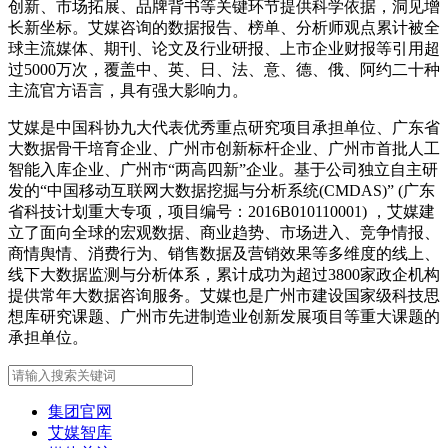
创新、市场拓展、品牌背书等关键环节提供科学依据，洞见增
长新坐标。艾媒咨询的数据报告、榜单、分析师观点累计被全
球主流媒体、期刊、论文及行业研报、上市企业财报等引用超
过5000万次，覆盖中、英、日、法、意、德、俄、阿约二十种
主流官方语言，具有强大影响力。
艾媒是中国科协九大代表优秀重点研究项目承担单位、广东省
大数据骨干培育企业、广州市创新标杆企业、广州市首批人工
智能入库企业、广州市“两高四新”企业。基于公司独立自主研
发的“中国移动互联网大数据挖掘与分析系统(CMDAS)” (广东
省科技计划重大专项，项目编号：2016B010110001) ，艾媒建
立了面向全球的宏观数据、商业趋势、市场进入、竞争情报、
商情舆情、消费行为、销售数据及营销效果等多维度的线上、
线下大数据监测与分析体系，累计成功为超过3800家政企机构
提供常年大数据咨询服务。艾媒也是广州市建设国家级科技思
想库研究课题、广州市先进制造业创新发展项目等重大课题的
承担单位。
集团官网
艾媒智库