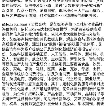
据深耕研究。秉承“用数据让所有决策都有依据”的使命，艾媒
聚焦新技术、新消费及新业态，通过“大数据挖掘+研究分析”
双引擎，以商业趋势、消费洞察、市场地位三大产品为核心，
服务客户成长全周期，精准赋能企业业绩增长与战略升级。
iiMedia Ranking（艾媒金榜）是艾媒咨询旗下全球新消费品牌
评价机构，依托 iiMeval大数据评价模型，为消费者提供客观
的品牌信息及购物消费指南。依托深度大数据挖掘与分析能
力，艾媒咨询持续输出兼具数据支撑、观点洞察与理论深度的
高质量研究成果。通过打造“数据+策略”的双重价值体系，艾
媒咨询每年为客户提供公开及定制化新经济前沿报告超2000
份。艾媒科技覆盖移动互联、人工智能、半导体、新材料、机
器人、智能硬件、航空航天、生物医药、新型储能、智能驾驶
等新质生产力前沿产业研究；艾媒消费主要覆盖食品、饮品、
餐饮、家电、家装、鞋服、医药、美妆、宠物、母婴、出行、
金融等传统核心消费行业，以及兴趣消费、情绪经济、国潮经
济、跨境电商、夜间经济、冰雪经济、低空经济、商业航天、
智能制造等新业态重点赛道。其中，定制化报告服务精准对接
客户个性化需求，从市场趋势研判、竞争格局分析到增长路径
规划，为企业在战略决策、产品创新、市场拓展、品牌背书等
关键环节提供科学依据，洞见增长新坐标。艾媒咨询的数据报
告、榜单、分析师观点累计被全球主流媒体、学术期刊、科研