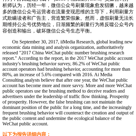
析师认为，历经一年，微信公众号刷量现象愈发猖獗，越来越
多的微信公众号运营者在流量变现思维的主导下，利用刷量方
式欺瞒读者和广告主，营造繁荣假象。然而，虚假刷量无法长
期维持公众号优势地位，日渐频繁的刷量行为将反噬公众号内
容创造和输出，破坏微信公众号生态平衡。
On September 30, 2017, iiMedia Research, global leading new
economic data mining and analysis organization, authoritatively
released "2017 China WeChat public number brushing research
report." According to the report, in the 2017 WeChat public account
industry's brushing behavior survey, 86.2% of WeChat public
account operators had brushing behavior, accounting for more than
80%, an increase of 5.6% compared with 2016. Ai Media
Consulting analysts believe that after one year, the WeChat public
account has become more and more savvy. More and more WeChat
public operators use the brushing method to deceive readers and
advertisers under the leadership of traffic flow thinking. Prosperity
of prosperity. However, the false brushing can not maintain the
dominant position of the public for a long time, and the increasingly
frequent brushing behavior will counteract the creation and output of
the public content and undermine the ecological balance of the
WeChat public account.
以下为报告详细内容：