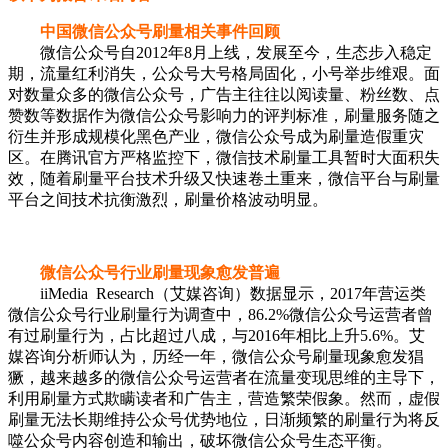
中国微信公众号刷量相关事件回顾
微信公众号自2012年8月上线，发展至今，生态步入稳定
期，流量红利消失，公众号大号格局固化，小号举步维艰。面
对数量众多的微信公众号，广告主往往以阅读量、粉丝数、点
赞数等数据作为微信公众号影响力的评判标准，刷量服务随之
衍生并形成规模化黑色产业，微信公众号成为刷量造假重灾
区。在腾讯官方严格监控下，微信技术刷量工具暂时大面积失
效，随着刷量平台技术升级又快速卷土重来，微信平台与刷量
平台之间技术抗衡激烈，刷量价格波动明显。
微信公众号行业刷量现象愈发普遍
iiMedia Research（艾媒咨询）数据显示，2017年营运类
微信公众号行业刷量行为调查中，86.2%微信公众号运营者曾
有过刷量行为，占比超过八成，与2016年相比上升5.6%。艾
媒咨询分析师认为，历经一年，微信公众号刷量现象愈发猖
獗，越来越多的微信公众号运营者在流量变现思维的主导下，
利用刷量方式欺瞒读者和广告主，营造繁荣假象。然而，虚假
刷量无法长期维持公众号优势地位，日渐频繁的刷量行为将反
噬公众号内容创造和输出，破坏微信公众号生态平衡。