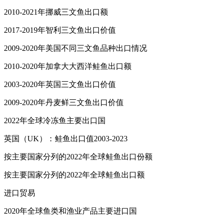
2010-2021年挪威三文鱼出口额
2017-2019年智利三文鱼出口价值
2009-2020年美国不同三文鱼品种出口情况
2010-2020年加拿大大西洋鲑鱼出口额
2003-2020年英国三文鱼出口价值
2009-2020年丹麦鲜三文鱼出口价值
2022年全球冷冻鱼主要出口国
英国（UK）：鲑鱼出口值2003-2023
按主要国家分列的2022年全球鲑鱼出口份额
按主要国家分列的2022年全球鲑鱼出口额
进口贸易
2020年全球鱼类和渔业产品主要进口国