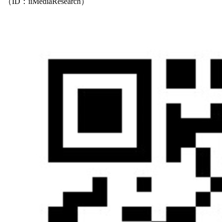
（ID：iiMediaResearch）