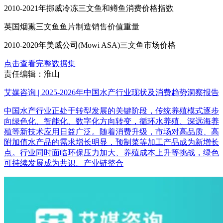
2010-2021年挪威冷冻三文鱼和鳟鱼消费价格指数
英国烟熏三文鱼鱼片制造销售价值重量
2010-2020年美威公司(Mowi ASA)三文鱼市场价格
点击查看完整数据集
责任编辑：淮山
艾媒咨询 | 2025-2026年中国水产行业现状及消费趋势洞察报告
中国水产行业正处于转型发展的关键阶段，传统养殖模式逐步
向绿色化、智能化、数字化方向转变，循环水养殖、深远海养
殖等新技术应用日益广泛。随着消费升级，市场对高品质、高
附加值水产品的需求增长明显，预制菜等加工产品成为新增长
点。行业同时面临环保压力加大、养殖成本上升等挑战，绿色
可持续发展成为共识。产业链整合