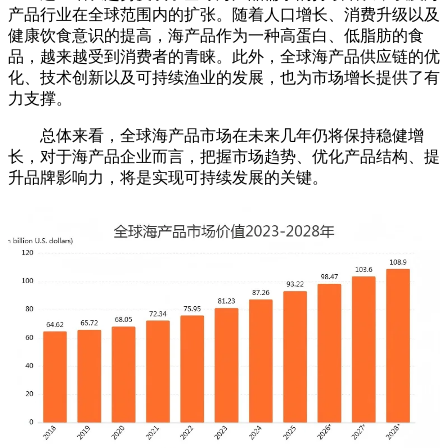
产品行业在全球范围内的扩张。随着人口增长、消费升级以及
健康饮食意识的提高，海产品作为一种高蛋白、低脂肪的食
品，越来越受到消费者的青睐。此外，全球海产品供应链的优
化、技术创新以及可持续渔业的发展，也为市场增长提供了有
力支撑。
总体来看，全球海产品市场在未来几年仍将保持稳健增
长，对于海产品企业而言，把握市场趋势、优化产品结构、提
升品牌影响力，将是实现可持续发展的关键。