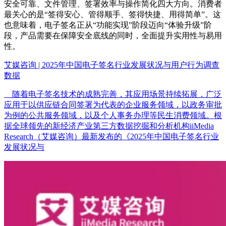
安全可靠、文件管理、签署效率与操作简化四大方向。消费者
最关心的是“签得安心、管得顺手、签得快捷、用得简单”。这
也意味着，电子签名正从“功能实现”阶段迈向“体验升级”阶
段，产品需要在保障安全底线的同时，全面提升实用性与易用
性。
艾媒咨询 | 2025年中国电子签名行业发展状况与用户行为调查
数据
随着电子签名技术的成熟完善，其应用场景持续拓展，广泛
应用于以供应链合同签署为代表的企业服务领域，以政务审批
为例的公共服务领域，以及个人事务办理等民生消费领域。根
据全球领先的新经济产业第三方数据挖掘和分析机构iiMedia
Research（艾媒咨询）最新发布的《2025年中国电子签名行业
发展状况与