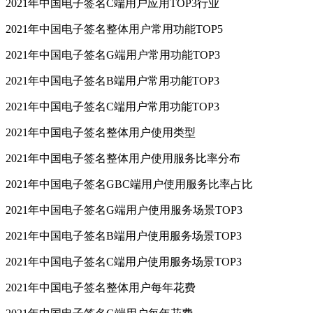
2021年中国电子签名C端用户应用TOP3行业
2021年中国电子签名整体用户常用功能TOP5
2021年中国电子签名G端用户常用功能TOP3
2021年中国电子签名B端用户常用功能TOP3
2021年中国电子签名C端用户常用功能TOP3
2021年中国电子签名整体用户使用类型
2021年中国电子签名整体用户使用服务比率分布
2021年中国电子签名GBC端用户使用服务比率占比
2021年中国电子签名G端用户使用服务场景TOP3
2021年中国电子签名B端用户使用服务场景TOP3
2021年中国电子签名C端用户使用服务场景TOP3
2021年中国电子签名整体用户每年花费