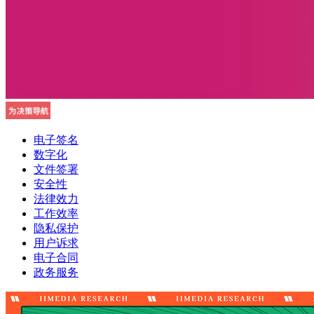
电子签名
数字化
文件签署
安全性
法律效力
工作效率
隐私保护
用户诉求
电子合同
政务服务