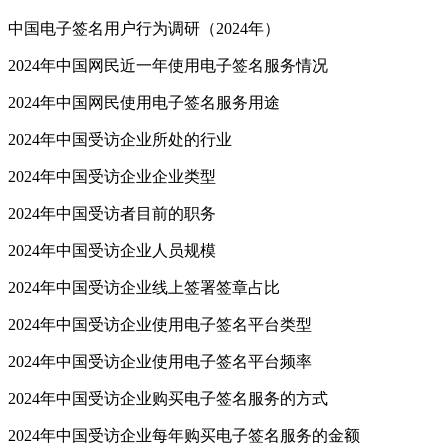
中国电子签名用户行为调研（2024年）
2024年中国网民近一年使用电子签名服务情况
2024年中国网民使用电子签名服务用途
2024年中国受访企业所处的行业
2024年中国受访企业企业类型
2024年中国受访者目前的职务
2024年中国受访企业人员规模
2024年中国受访企业线上签署签章占比
2024年中国受访企业使用电子签名平台类型
2024年中国受访企业使用电子签名平台频率
2024年中国受访企业购买电子签名服务的方式
2024年中国受访企业每年购买电子签名服务的金额