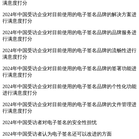
满意度打分
2024年中国受访企业对目前使用的电子签名品牌的解决方案进
行满意度打分
2024年中国受访企业对目前使用的电子签名品牌的品牌服务进
行满意度打分
2024年中国受访企业对目前使用的电子签名品牌的流畅性进行
满意度打分
2024年中国受访企业对目前使用的电子签名品牌的签署功能进
行满意度打分
2024年中国受访企业对目前使用的电子签名品牌的个性化功能
进行满意度打分
2024年中国受访企业对目前使用的电子签名品牌的文件管理进
行满意度打分
2024年中国受访者对电子签名的安全性担忧
2024年中国受访者认为电子签名还可以改进的方面