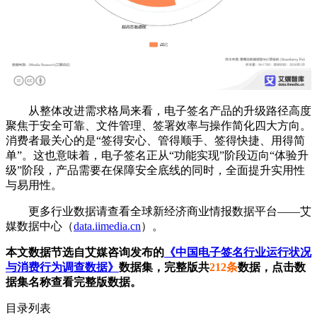
从整体改进需求格局来看，电子签名产品的升级路径高度
聚焦于安全可靠、文件管理、签署效率与操作简化四大方向。
消费者最关心的是“签得安心、管得顺手、签得快捷、用得简
单”。这也意味着，电子签名正从“功能实现”阶段迈向“体验升
级”阶段，产品需要在保障安全底线的同时，全面提升实用性
与易用性。
更多行业数据请查看全球新经济商业情报数据平台——艾
媒数据中心（
data.iimedia.cn
）。
本文数据节选自艾媒咨询发布的
《中国电子签名行业运行状况
与消费行为调查数据》
数据集，完整版共
212条
数据，点击数
据集名称查看完整版数据。
目录列表