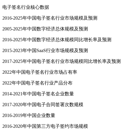
电子签名行业核心数据
2016-2025年中国电子签名行业市场规模及预测
2005-2025年中国数字经济总体规模及预测
2016-2025年中国数字经济总体规模同比增长率及预测
2015-2023年中国SaaS行业市场规模及预测
2017-2025年中国电子签名行业市场规模同比增长率及预测
2022年中国电子签名行业市场占有率
2022年中国电子签名行业产品分布
2014-2021年中国电子签名企业数量
2017-2020年中国电子合同签署次数规模
2016-2019年中国企业数量
2016-2020年中国第三方电子签约市场规模