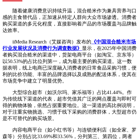
随着健康消费意识持续升温，混合糙米作为兼具营养与口
感的主食替代品，正加速从特定人群向大众市场渗透。消费者
购买渠道的多元化程度，直接影响着产品的市场覆盖与品牌触
达效率。
iiMedia Research（艾媒咨询）发布的
《中国混合糙米市场
行业发展状况及消费行为调查数据》
显示，在2025年中国消费
者购买混合糙米的渠道中，货架电商平台（如淘宝、京东等）
以50.53%的占比位列第一，成为最主要的购买渠道。这一数
据表明，线上电商已深度融入消费者的日常食品采购习惯，便
利的比价功能、丰富的品牌选择以及成熟的配送体系，使其在
市场竞争中建立了明显优势。
大型综合超市（如沃尔玛、家乐福等）占比41.44%。作
为传统线下渠道的代表，超市凭借其广泛的网点覆盖与即时可
得的购物体验，依然占据重要地位。这一渠道的高比例说明，
对于注重实物挑选、习惯于线下采购的消费群体，大型超市仍
是不可替代的购买场景。
内容电商平台（如小红书等）与连锁便利店（如全家、罗
森等）分别占比33.69%和33.56%，分列第三、第四位，两者