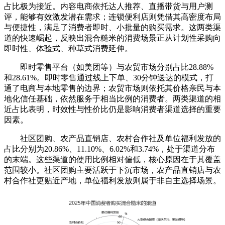
占比极为接近。内容电商依托达人推荐、直播带货与用户测
评，能够有效激发潜在需求；连锁便利店则凭借其高密度布局
与便捷性，满足了消费者即时、小批量的购买需求。这两类渠
道的快速崛起，反映出混合糙米的消费场景正从计划性采购向
即时性、体验式、种草式消费延伸。
即时零售平台（如美团等）与农贸市场分别占比28.88%
和28.61%。即时零售通过线上下单、30分钟送达的模式，打
通了电商与本地零售的边界；农贸市场则依托其价格亲民与本
地化信任基础，依然服务于相当比例的消费者。两类渠道的相
近占比表明，时效性与性价比仍是影响消费者渠道选择的重要
因素。
社区团购、农产品直销店、农村合作社及单位福利发放的
占比分别为20.86%、11.10%、6.02%和3.74%，处于渠道分布
的末端。这些渠道的使用比例相对偏低，核心原因在于其覆盖
范围较小。社区团购主要活跃于下沉市场，农产品直销店与农
村合作社更贴近产地，单位福利发放则属于非自主选择场景。