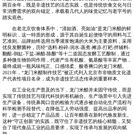
两百余年，既是非遗技艺的活态实践，也是传统饮食文化与日
常消费需求的双向锚定，承载着几代人的味觉记忆与老字号的
踏实底色。
在老北京饮食体系中，“清如酒、亮如油”是龙门米醋的鲜
明标识，这一特质的形成，源于其自诞生起便恪守的用料与工
艺准则。品牌始终选用当季灌浆饱满的大米为主要原料，采用
优良发酵菌种，历经“选料-粉碎-润水-蒸煮-摊凉-打耙-拌辅料-
翻醅-倒缸-下盐-淋醋-陈酿”等十二道固态发酵工艺酿制，通过
多种微生物协同作用，代谢产生有机酸、氨基酸等丰富产物，
最终成就一瓶风味纯正、口感绵柔、酸香爽口的龙门米醋。
2021年，“龙门米醋制作技艺”被正式列入北京市非物质文化遗
产代表性项目名录，成为非遗技艺活态传承的重要样本。
在工业化生产普及的当下，龙门米醋并未固守传统，而是
实现了传统技艺与现代科技的有机融合。生产场景中引入先进
生产设备，传统鼻闻口尝的检验方式逐步被自动化生产流程与
科学检测手段替代，在降低工人劳动强度、提高出品率的同
时，进一步稳定了产品品质，让百年醋香在新时代焕发新生。
这种“守正创新”的实践，既守住了非遗技艺的核心精髓，又契
合了现代食品工业的品质要求，实现了传承与发展的双向赋
能。