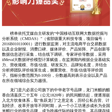
榜单依托艾媒自主研发的“中国移动互联网大数据挖掘与
分析系统（CMDAS）”（省部级重大科技专项，项目编号：
2016B010110001）进行数据监测，对主流电商平台交易数据
以及企业财报、消费口碑、媒体评价、产品矩阵、产品创新等
数据信息进行采集，结合线下调研、专家评价等数据，采用
iiMeval大数据评价模型计算赋值，在监测期内根据企业基础实
力、营收规模、市值/估值、研发实力、品牌知名度，并结合
分析师团队评价核算生成，侧重营收、市值/估值等评价因
子。指标分数范围为0-100分，分数越高则表示企业以及产品
在所在领域综合实力越强。
龙门是六必居公司旗下的中华老字号品牌，龙门米醋的醋
香自清嘉庆二十五年（公元1820年）的民间醋坊起，便逐渐嵌
入北方饮食体系，取“鱼跃龙门”之意定名，历经公私合营、计
划经济、改革开放等不同时期，从一个小工坊逐步成长为全国
米醋行业的领先品牌，成为跨越代际的味觉符号。其品牌存续