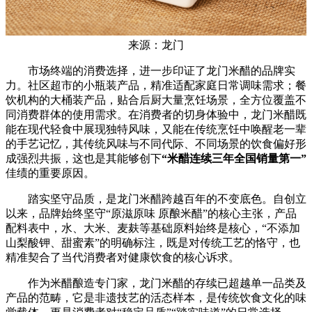
来源：龙门
市场终端的消费选择，进一步印证了龙门米醋的品牌实
力。社区超市的小瓶装产品，精准适配家庭日常调味需求；餐
饮机构的大桶装产品，贴合后厨大量烹饪场景，全方位覆盖不
同消费群体的使用需求。在消费者的切身体验中，龙门米醋既
能在现代轻食中展现独特风味，又能在传统烹饪中唤醒老一辈
的手艺记忆，其传统风味与不同代际、不同场景的饮食偏好形
成强烈共振，这也是其能够创下
“米醋连续三年全国销量第一”
佳绩的重要原因。
踏实坚守品质，是龙门米醋跨越百年的不变底色。自创立
以来，品牌始终坚守“原滋原味 原酿米醋”的核心主张，产品
配料表中，水、大米、麦麸等基础原料始终是核心，“不添加
山梨酸钾、甜蜜素”的明确标注，既是对传统工艺的恪守，也
精准契合了当代消费者对健康饮食的核心诉求。
作为米醋酿造专门家，龙门米醋的存续已超越单一品类及
产品的范畴，它是非遗技艺的活态样本，是传统饮食文化的味