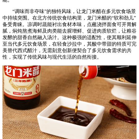
“调味而非夺味”的独特风味，让龙门米醋在多元饮食场景
中持续突围。在北方传统饮食结构里，龙门米醋的“软和劲儿”
备受青睐。凉调时蔬能衬出食材本味，点蘸浇拌面食可开胃解
腻，焖炖熬煮海鲜及肉类能去腥增鲜、促进肉质软烂，让粮谷
发酵的甜香自然融入汤汁。这种极强的适配性，使其顺利延伸
至当代多元饮食场景，在轻食沙拉中，其酸中带甜的特质可完
美替代西式醋汁，无需刻意创新便契合了多元饮食需求的共
性，实现了传统风味与现代生活的自然衔接。