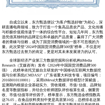
自成立以来，东方甄选便以“为客户甄选好物”为初心，深
耕直播电商领域，致力于打造一个集高品质农产品、文化传播
与积极价值观传递于一体的综合性平台。短短几年间，东方甄
选凭借其独特的品牌定位和卓越的产品质量，赢得了广大消费
者的青睐与信赖，成为了国货消费领域的一股不可忽视的力
量。此次荣登“2024中国国货消费品牌500强”榜单，不仅是对
东方甄选过去努力的肯定，更是对其未来发展潜力的认可。
全球新经济产业第三方数据挖掘和分析机构iiMedia
Research（艾媒咨询）发布《2024年中国国货消费品牌500
强》，此榜单依托艾媒自主研发的“中国移动互联网大数据挖
掘与分析系统(CMDAS)”（广东省重大科技专项，项目编号：
2016B010110001），采用iiMeval大数据评价模型计算赋值，
监测期内根据企业基础实力、营收规模、市值/ 估值、品牌知
名度等数据指标，并结合分析师团队评价核算生成，侧重营
收、市值/估值等评价因子。榜单显示，东方甄选金榜指数高
达76.05，在食品饮料类别中更是高居第16位，总榜排名达第
81名，这一系列亮眼的数据背后，是东方甄选对品质的坚持、