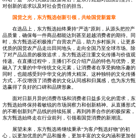
对创新的追求以及对社会责任的担当。
国货之光，东方甄选创新引领，共绘国货新篇章
在选品上，东方甄选始终秉持“严选”原则，从源头把控产
品质量，确保每一件商品都能达到甚至超越消费者的期待。同
时，东方甄选还积极推广自营农产品，助力乡村振兴，让更多
优质的国货农产品走出田间地头，走向全国乃至全球市场。除
了对产品品质的极致追求，东方甄选还注重文化传播与价值观
传递。在直播过程中，主播们不仅介绍产品的特色与优势，更
融入了大量的中华传统文化元素，让消费者在享受购物乐趣的
同时，也能感受到中华文化的博大精深。这种独特的文化传播
方式，不仅增强了消费者的文化认同感和归属感，也为东方甄
选赢得了良好的口碑和品牌形象。
面对日新月异的消费市场和消费者日益多元化的需求，东
方甄选始终保持着敏锐的市场洞察力和创新精神。从直播形式
的不断创新到产品线的持续拓展，再到跨界合作的积极探索，
东方甄选始终走在行业前列，引领着国货消费的新潮流。
展望未来，东方甄选将继续秉承“为客户甄选好物”的初
心，以更加优质的产品和服务，更加丰富的文化内涵和更加创