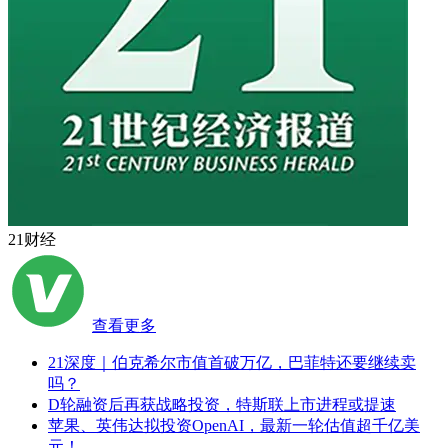
21财经
查看更多
21深度｜伯克希尔市值首破万亿，巴菲特还要继续卖
吗？
D轮融资后再获战略投资，特斯联上市进程或提速
苹果、英伟达拟投资OpenAI，最新一轮估值超千亿美
元！