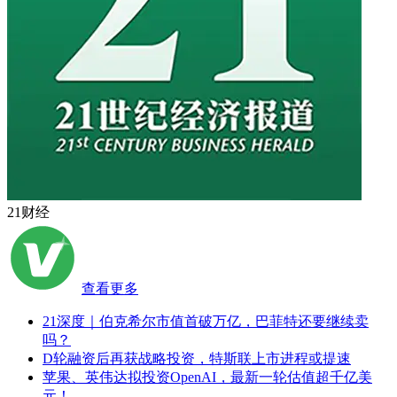
21财经
查看更多
21深度｜伯克希尔市值首破万亿，巴菲特还要继续卖
吗？
D轮融资后再获战略投资，特斯联上市进程或提速
苹果、英伟达拟投资OpenAI，最新一轮估值超千亿美
元！