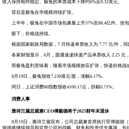
收入保持相对稳定。极兔的单票成本下降约6%至0.32美元。
背后是极兔在华规模持续扩张。
上半年，极兔在中国市场包裹量上升37%至88.4亿件。按包
眼下，价格战持续。
根据国家邮政局数据，7 月快递单票收入为 7.77 元/件，同比下降 6
各家财报显示，6月，圆通速递快递产品单票收入 2.25 元，同比下降
而极兔盈利意味着，随着市场规模效应扩张，快递价格战
8月19日，极兔报收7.230港元/股，涨幅6.17%。
同日，上证消费80指数报收4100.17点，跌幅0.71%。
消费人事
雅诗兰黛总裁兼CEO傅懿德将于2025财年末退休
8月19日，雅诗兰黛宣布，公司总裁兼首席执行官傅懿德（Fabr
懿德将继续领导和监督公司的战略、财务和投资优先事项，包括