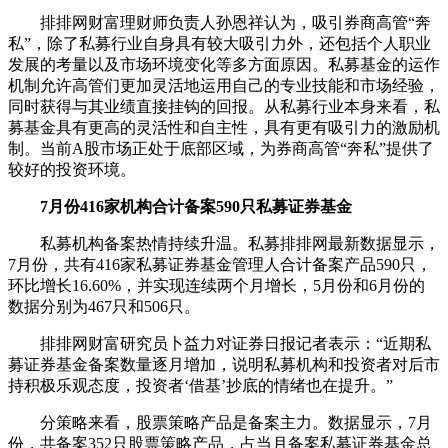
排排网财富理财师负责人孙恩祥认为，吸引券商高管“奔
私”，除了私募行业自身具有较大吸引力外，还包括个人职业
发展的考量以及市场环境变化等多方面原因。私募基金的运作
机制允许高管们更加灵活地运用自己的专业技能和市场经验，
同时获得与其业绩直接挂钩的回报。从私募行业本身来看，私
募基金具有更高的灵活性和自主性，具有更有吸引力的激励机
制。当前A股市场正处于底部区域，为券商高管“奔私”提供了
较好的投资环境。
7月份416家机构合计备案590只私募证券基金
私募机构备案热情持续升温。私募排排网最新数据显示，
7月份，共有416家私募证券基金管理人合计备案产品590只，
环比增长16.60%，并实现连续两个月增长，5月份和6月份的
数据分别为467只和506只。
排排网财富研究员卜益力对证券日报记者表示：“近期私
募证券基金备案数量逐月增加，说明私募机构和投资者对后市
持积极乐观态度，投资者‘借基’抄底的情绪也在提升。”
分策略来看，股票策略产品是备案主力。数据显示，7月
份，共备案352只股票策略产品，占当月备案私募证券基金总