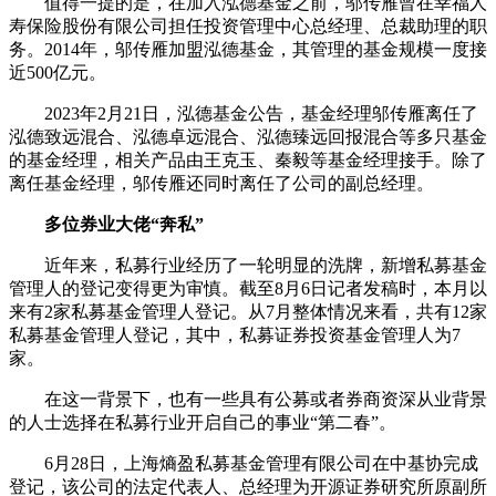
值得一提的是，在加入泓德基金之前，邬传雁曾在幸福人
寿保险股份有限公司担任投资管理中心总经理、总裁助理的职
务。2014年，邬传雁加盟泓德基金，其管理的基金规模一度接
近500亿元。
2023年2月21日，泓德基金公告，基金经理邬传雁离任了
泓德致远混合、泓德卓远混合、泓德臻远回报混合等多只基金
的基金经理，相关产品由王克玉、秦毅等基金经理接手。除了
离任基金经理，邬传雁还同时离任了公司的副总经理。
多位券业大佬“奔私”
近年来，私募行业经历了一轮明显的洗牌，新增私募基金
管理人的登记变得更为审慎。截至8月6日记者发稿时，本月以
来有2家私募基金管理人登记。从7月整体情况来看，共有12家
私募基金管理人登记，其中，私募证券投资基金管理人为7
家。
在这一背景下，也有一些具有公募或者券商资深从业背景
的人士选择在私募行业开启自己的事业“第二春”。
6月28日，上海熵盈私募基金管理有限公司在中基协完成
登记，该公司的法定代表人、总经理为开源证券研究所原副所