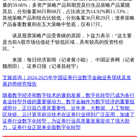
量的59.66%；多资产策略产品和期货及衍生品策略产品紧随
其后，分别备案88只和68只，占比依次为14.92%和11.53%；
其他策略产品和组合比较低，分别备案36只和29只；债券策略
产品备案数量则在五大策略中垫底，仅有17只。
谈及股票策略产品受青睐的原因，卜益力表示：“这主要
是当前A股市场估值处于较低区域，具有较高的投资性价
比。”
来源：每日经济新闻（记者黄小聪）、中国证券网（记者
魏雨田）、证券日报（记者昌校宇）
艾媒咨询｜2024-2025年中国证券行业数字金融业务现状及发
展趋势研究报告
随着数字经济和数字技术的蓬勃发展，数字化转型已成为各行
各业转型升级的重要驱动力。数字金融作为数字经济的重要组
成部分，正日益凸显其重要性。近年来，大数据、人工智能、
区块链、云计算等前沿技术在证券行业得到广泛应用，加速了
证券行业数字化转型，为证券行业高质量发展提供了强大助
力，证券行业正迎来全面数字化转型