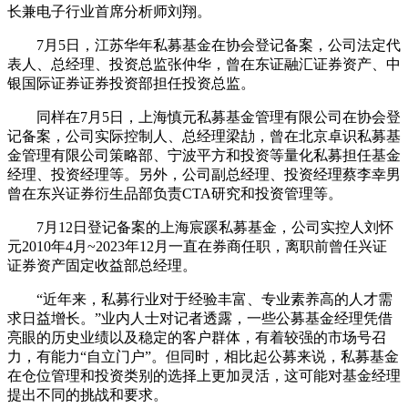
长兼电子行业首席分析师刘翔。
7月5日，江苏华年私募基金在协会登记备案，公司法定代
表人、总经理、投资总监张仲华，曾在东证融汇证券资产、中
银国际证券证券投资部担任投资总监。
同样在7月5日，上海慎元私募基金管理有限公司在协会登
记备案，公司实际控制人、总经理梁劼，曾在北京卓识私募基
金管理有限公司策略部、宁波平方和投资等量化私募担任基金
经理、投资经理等。另外，公司副总经理、投资经理蔡李幸男
曾在东兴证券衍生品部负责CTA研究和投资管理等。
7月12日登记备案的上海宸蹊私募基金，公司实控人刘怀
元2010年4月~2023年12月一直在券商任职，离职前曾任兴证
证券资产固定收益部总经理。
“近年来，私募行业对于经验丰富、专业素养高的人才需
求日益增长。”业内人士对记者透露，一些公募基金经理凭借
亮眼的历史业绩以及稳定的客户群体，有着较强的市场号召
力，有能力“自立门户”。但同时，相比起公募来说，私募基金
在仓位管理和投资类别的选择上更加灵活，这可能对基金经理
提出不同的挑战和要求。