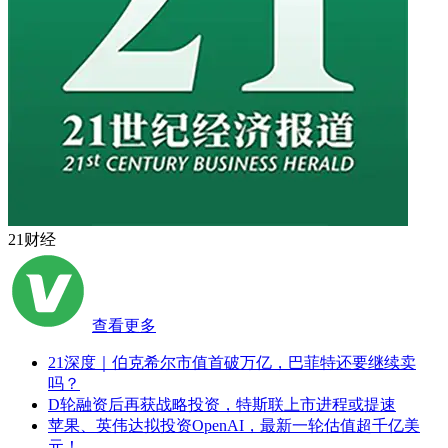
21财经
查看更多
21深度｜伯克希尔市值首破万亿，巴菲特还要继续卖
吗？
D轮融资后再获战略投资，特斯联上市进程或提速
苹果、英伟达拟投资OpenAI，最新一轮估值超千亿美
元！