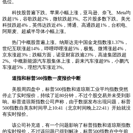
低位。
科技股普遍下跌。苹果小幅上涨，亚马逊、奈飞、Meta均
跌超1%，谷歌跌超2%，微软跌超3%。芯片股多数下跌。美光
科技跌超4%，英伟达跌近4%，博通、高通跌超1%，台积电、
阿斯麦、超威半导体小幅上涨。
热门中概股普遍上涨。纳斯达克中国金龙指数涨1.37%，
世纪互联涨超14%，哔哩哔哩涨超5%，极氪、微博涨超4%，
京东涨超3%；跌幅方面，诺亚财富跌逾23%，高途集团跌超
2%。中概新能源汽车股集体上涨，蔚来汽车涨超9%，小鹏汽
车涨超5%，理想汽车涨近3%。
道指和标普500指数一度报价中断
美股周四盘中，标普500指数和道琼斯工业平均指数突然
停止了实时报价，持续了近80分钟，不过个股交易并未受到影
响。标普道琼斯指数公司声称，由于数据发布出现问题，标普
500指数自美东时间早上10:41（北京时间晚上22:41）开始就没
有实时报价。
该公司补充道，有一个问题影响了标普指数和道琼斯指数
的实时报价，不过该问题已得到解决，标普500指数在中午前