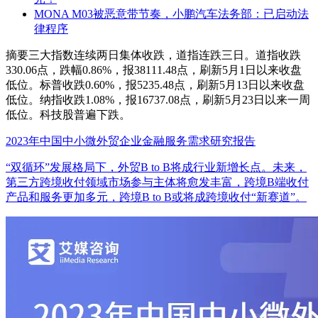
MONA M03被恶意带节奏，小鹏汽车法务部：已启动法
律程序
摘要
三大指数连续两日集体收跌，道指连跌三日。道指收跌
330.06点，跌幅0.86%，报38111.48点，刷新5月1日以来收盘
低位。标普收跌0.60%，报5235.48点，刷新5月13日以来收盘
低位。纳指收跌1.08%，报16737.08点，刷新5月23日以来一周
低位。科技股普遍下跌。
2023年中国中小微外贸企业金融服务需求研究报告
“双循环”发展格局下，外贸B to B将成行业新增长点。未来，
第三方跨境收付领域市场参与主体将愈发丰富，跨境B端收付
产品和服务更加多元，跨境B to B或将成跨境收付“新赛道”。