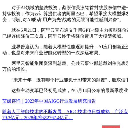
对于AI领域的坚决投资，蔡崇信吴泳铭首封致股东信中进一
持续投资；作为云计算提供者的阿里巴巴，希望承接大模型爆
变，“我们对AI驱动‘用户为先’战略的无限可能性感到兴奋”。
就在5月21日，阿里云宣布通义千问GPT-4级主力模型降价9
已经连续降价三次后，阿里云终于将降价带进了大模型领域。
业界普遍认为，随着大模型性能逐渐提升，AI应用创新正进
动，也是对未来商业智能化转型的一次深远布局。
阿里云智能集团资深副总裁、公共云事业部总裁刘伟光表示，
万倍的增长。
“未来十年，没有哪个行业能免于AI带来的颠覆”，股东信中
这些主动变革已经初见成效，在5月14日公布的最新季度业
艾媒咨询｜2023年中国AIGC行业发展研究报告
随着人工智能技术的不断发展，AIGC技术也日益成熟，广泛应
79.3亿元，2028年将达2767.4亿元。