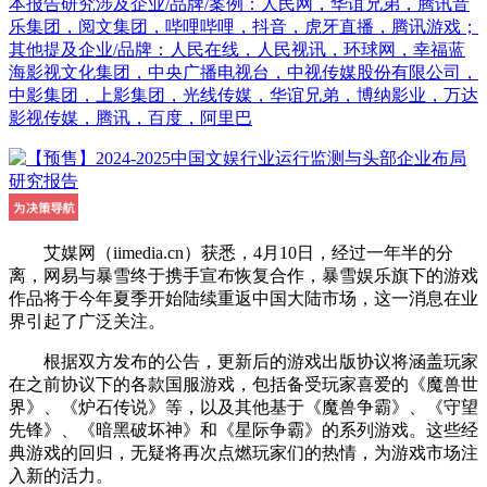
本报告研究涉及企业/品牌/案例：人民网，华谊兄弟，腾讯音
乐集团，阅文集团，哔哩哔哩，抖音，虎牙直播，腾讯游戏；
其他提及企业/品牌：人民在线，人民视讯，环球网，幸福蓝
海影视文化集团，中央广播电视台，中视传媒股份有限公司，
中影集团，上影集团，光线传媒，华谊兄弟，博纳影业，万达
影视传媒，腾讯，百度，阿里巴
艾媒网（iimedia.cn）获悉，4月10日，经过一年半的分
离，网易与暴雪终于携手宣布恢复合作，暴雪娱乐旗下的游戏
作品将于今年夏季开始陆续重返中国大陆市场，这一消息在业
界引起了广泛关注。
根据双方发布的公告，更新后的游戏出版协议将涵盖玩家
在之前协议下的各款国服游戏，包括备受玩家喜爱的《魔兽世
界》、《炉石传说》等，以及其他基于《魔兽争霸》、《守望
先锋》、《暗黑破坏神》和《星际争霸》的系列游戏。这些经
典游戏的回归，无疑将再次点燃玩家们的热情，为游戏市场注
入新的活力。