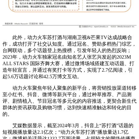
此外，动力火车苏打酒与湖南卫视&芒果TV达成战略合
作，成功打开了社交认知度。通过冠名、赞助多档热门综艺，
台网联动，多个话题登上热搜榜，引发年轻人的热烈反响；
2023年，动力火车独家冠名由知名艺人张艺兴发起的2023M
ALL STARS 国际齐舞大赛，通过微博场域搭建互动话题、打
造年轻宣言，并通过有奖打卡等方式，实现了2.7亿阅读，引
起5.6万话题讨论和42.5万博文互动。
动力火车聚焦年轻人聚集的新平台，将营销投放渠道转移
至小红书、抖音、微博等新兴平台，通过种草推荐、产品测
评、剧情植入、节目冠名等多元化的内容推送，更契合新生代
群体的资讯获取及购物习惯，达到快速精准触达和转化的目
的。
艾媒数据显示，截至2024年3月，抖音上“苏打酒”话题的
短视频播放量达2.1亿次；“动力火车苏打酒”播放量达1.7亿
次；微博相关话题达1332.7万阅读量，占据较大的网络传播声