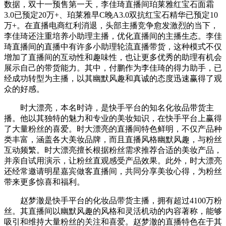
数据，双十一预售第一天，李佳琦直播间珀莱雅红宝石面霜
3.0已预定20万+、珀莱雅早C晚A3.0双抗红宝石精华已预定10
万+。在直播电商红利消退，头部主播竞争愈发激烈的当下，
李佳琦还注重培养小助理主播，优化直播间的主播生态。李佳
琦直播间的直播中有许多小助理轮流直播带货，这种模式不仅
增加了直播间的互动性和趣味性，也让更多优秀的助理有机会
展示自己的带货能力。其中，付鹏作为李佳琦的得力助手，已
经成功转型为主播，以其幽默风趣和真诚的态度迅速赢得了观
众的好感。
时大漂亮，本名时诗，是快手平台的知名化妆品带货主
播。他以其独特的魅力和专业的美妆知识，在快手平台上赢得
了大量粉丝的喜爱。时大漂亮的直播间特色鲜明，不仅产品种
类丰富，涵盖各大美妆品牌，而且直播风格幽默风趣，与粉丝
互动频繁。时大漂亮擅长根据粉丝需求推荐合适的美妆产品，
并亲自试用演示，让粉丝直观感受产品效果。此外，时大漂亮
还经常邀请明星嘉宾做客直播间，共同分享美妆心得，为粉丝
带来更多惊喜和福利。
赵梦澈是快手平台的化妆品带货主播，拥有超过4100万粉
丝。其直播间以幽默风趣的风格和灵活机动的内容著称，能够
吸引和维持大量粉丝的关注和喜爱。赵梦澈的直播特色在于其