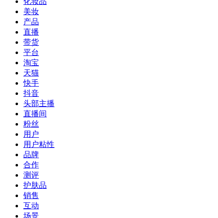
化妆品
美妆
产品
直播
带货
平台
淘宝
天猫
快手
抖音
头部主播
直播间
粉丝
用户
用户粘性
品牌
合作
测评
护肤品
销售
互动
场景