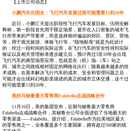
【上市公司动态】
小鹏汽车仇明全：飞行汽车发展过程可能需要15到20年
近日，小鹏汇天提出阶段性飞行汽车发展目标。仇明全解
释称，第一阶段首先用于限定场景，避开在人口密集的城市飞
行所带来的严苛要求，而是选择相对偏远的郊区、景区、营地
等，用于观光旅游、体验飞行等，“陆地航母”就是为此设计
的；经过一段时间的实际运营，在飞行汽车的安全性得到实际
验证以及相关管理标准逐步建立后，预计再过5至10年会出现
飞行汽车的典型场景应用，也就是在（机）场-（车）站之
间、城市之间路线相对固定的网格化出行；随着越来越多的技
术成熟，在基本解决飞行汽车的成本、安全和管理问题之后，
可能才会出现科幻电影里描述的真正的城市立体交通，这个过
程可能需要15到20年。
美的与秘鲁最大零售商Falabella达成战略合作
11月16日，美的集团宣布，近期与秘鲁最大零售商
Falabella达成战略合作，其秘鲁分公司全面进驻了当地最大的
零售渠道——Falabella。据介绍，Falabella作为拉美地区最大
的零售商之一，业务覆盖多个主要国家，拥有超过500家的线