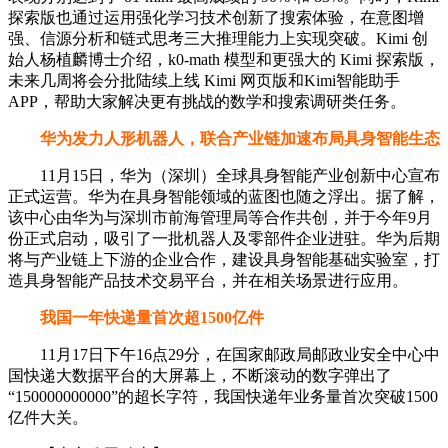
探索版也通过运用强化学习技术创新了搜索体验，在意图增
强、信源分析和链式思考三大推理能力上实现突破。Kimi 创
始人杨植麟博士介绍，k0-math 模型和更强大的 Kimi 探索版，
未来几周将会分批陆续上线 Kimi 网页版和Kimi智能助手
APP，帮助大家解决更有挑战的数学和搜索调研类任务。
华为发力人形机器人，联合产业链加速布局具身智能生态
11月15日，华为（深圳）全球具身智能产业创新中心宣布
正式运营。华为在具身智能领域的蓝图也随之浮出。据了解，
该中心由华为与深圳市前海管理局等合作共创，并于今年9月
份正式启动，吸引了一批机器人及零部件企业进驻。华为后期
将与产业链上下游的企业合作，建设具身智能基础实验室，打
造具身智能产品技术交易平台，并在相关场景进行应用。
我国一年快递量首次超1500亿件
11月17日下午16点29分，在国家邮政局邮政业安全中心中
国快递大数据平台的大屏幕上，不断滚动的数字弹出了
“150000000000”的超长字符，我国快递年业务量首次突破1500
亿件大关。