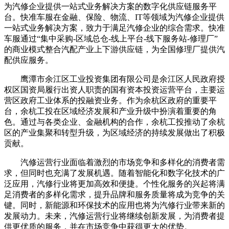
为汽修企业提供一站式业务解决方案的数字化供应链服务平
台。快准车服在金融、保险、物流、IT等领域为汽修企业提供
一站式业务解决方案，致力于满足汽修企业的综合需求。快准
车服通过“集中采购-区域总仓-线上平台-线下服务站-修理厂”
的商业模式整合汽配产业上下游供应链，为全国修理厂提供汽
配供应服务。
鹰潭市余江区工业投资集团有限公司是余江区人民政府授
权区国资局履行出资人职责的国有资本投资运营平台，主要运
营区政府工业体系的投融资业务。作为余杭区政府的重要平
台，余杭工投在区域经济发展和产业升级中扮演着重要的角
色。通过与各类企业、金融机构的合作，余杭工投推动了余杭
区的产业集聚和转型升级，为区域经济的持续发展做出了积极
贡献。
汽修运营行业面临着激烈的市场竞争和多样化的消费者需
求，但同时也充满了发展机遇。随着智能化和数字化技术的广
泛应用，汽修行业将更加高效和便捷。个性化服务的兴起将满
足消费者的多样化需求，提升品牌和服务质量将成为竞争的关
键。同时，新能源和环保技术的应用也将为汽修行业带来新的
发展动力。未来，汽修运营行业将继续创新发展，为消费者提
供更优质的服务，并在市场竞争中获得更大的优势。