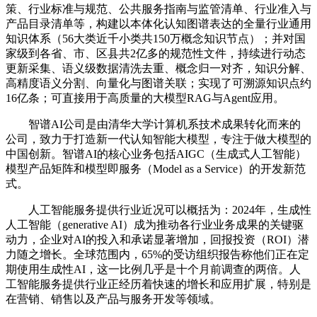
策、行业标准与规范、公共服务指南与监管清单、行业准入与
产品目录清单等，构建以本体化认知图谱表达的全量行业通用
知识体系（56大类近千小类共150万概念知识节点）；并对国
家级到各省、市、区县共2亿多的规范性文件，持续进行动态
更新采集、语义级数据清洗去重、概念归一对齐，知识分解、
高精度语义分割、向量化与图谱关联；实现了可溯源知识点约
16亿条；可直接用于高质量的大模型RAG与Agent应用。
‌智谱AI公司‌是由清华大学计算机系技术成果转化而来的
公司，致力于打造新一代认知智能大模型，专注于做大模型的
中国创新。智谱AI的核心业务包括AIGC（生成式人工智能）
模型产品矩阵和模型即服务（Model as a Service）的开发新范
式。
人工智能服务提供行业近况可以概括为：2024年，生成性
人工智能（generative AI）成为推动各行业业务成果的关键驱
动力，企业对AI的投入和承诺显著增加，回报投资（ROI）潜
力随之增长。全球范围内，65%的受访组织报告称他们正在定
期使用生成性AI，这一比例几乎是十个月前调查的两倍。人
工智能服务提供行业正经历着快速的增长和应用扩展，特别是
在营销、销售以及产品与服务开发等领域。