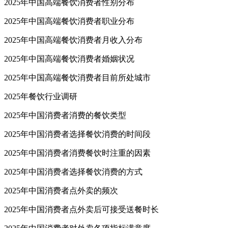
2025年中国高端餐饮消费者性别分布
2025年中国高端餐饮消费者职业分布
2025年中国高端餐饮消费者月收入分布
2025年中国高端餐饮消费者婚姻状况
2025年中国高端餐饮消费者目前所处城市
2025年餐饮行业调研
2025年中国消费者消费的餐饮类型
2025年中国消费者选择餐饮消费的时间段
2025年中国消费者消费餐饮时注重的因素
2025年中国消费者选择餐饮消费的方式
2025年中国消费者点外卖的频次
2025年中国消费者点外卖后可接受送餐时长