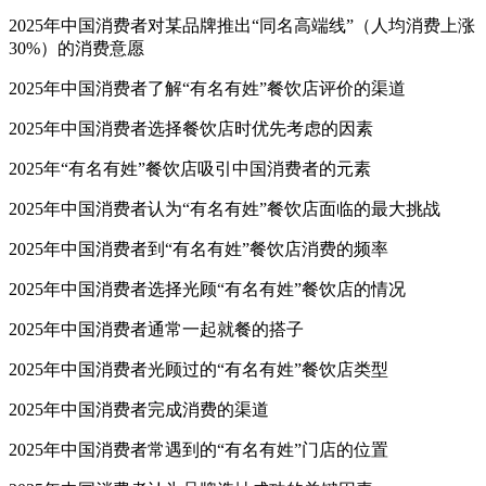
2025年中国消费者对某品牌推出“同名高端线”（人均消费上涨
30%）的消费意愿
2025年中国消费者了解“有名有姓”餐饮店评价的渠道
2025年中国消费者选择餐饮店时优先考虑的因素
2025年“有名有姓”餐饮店吸引中国消费者的元素
2025年中国消费者认为“有名有姓”餐饮店面临的最大挑战
2025年中国消费者到“有名有姓”餐饮店消费的频率
2025年中国消费者选择光顾“有名有姓”餐饮店的情况
2025年中国消费者通常一起就餐的搭子
2025年中国消费者光顾过的“有名有姓”餐饮店类型
2025年中国消费者完成消费的渠道
2025年中国消费者常遇到的“有名有姓”门店的位置