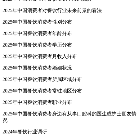
2025年中国消费者对餐饮行业未来前景的看法
2025年中国餐饮消费者性别分布
2025年中国餐饮消费者年龄分布
2025年中国餐饮消费者学历分布
2025年中国餐饮消费者月收入分布
2025年中国餐饮消费者婚姻状况
2025年中国餐饮消费者所属区域分布
2025年中国餐饮消费者常驻地区分布
2025年中国餐饮消费者职业分布
2025年中国餐饮消费者身边有从事口腔科的医生或护士朋友情
况
2024年餐饮行业调研