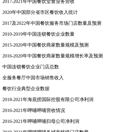
2017-2021年中国餐饮堂食业务营收
2020年中国部分省市区餐饮收入统计
2017及2022年中国餐饮服务市场门店数量及预测
2010-2019年中国连锁餐饮企业数量
2015-2020年中国餐饮商家数量规模及预测
2016-2020年中国餐饮商家数量规模增长率及预测
中国连锁餐饮企业门店总数
全服务餐厅中国市场销售收入
餐饮行业典型企业数据
2018-2021年海底捞国际控股有限公司净利润
2016-2021年呷哺呷哺营收情况
2016-2021年呷哺呷哺归母公司净利润