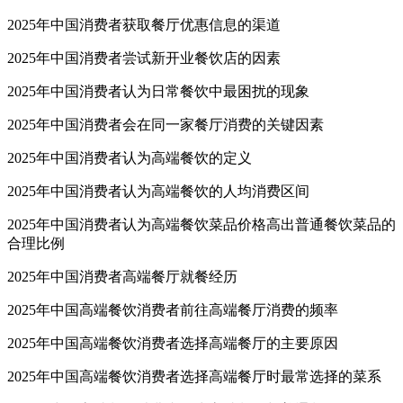
2025年中国消费者获取餐厅优惠信息的渠道
2025年中国消费者尝试新开业餐饮店的因素
2025年中国消费者认为日常餐饮中最困扰的现象
2025年中国消费者会在同一家餐厅消费的关键因素
2025年中国消费者认为高端餐饮的定义
2025年中国消费者认为高端餐饮的人均消费区间
2025年中国消费者认为高端餐饮菜品价格高出普通餐饮菜品的
合理比例
2025年中国消费者高端餐厅就餐经历
2025年中国高端餐饮消费者前往高端餐厅消费的频率
2025年中国高端餐饮消费者选择高端餐厅的主要原因
2025年中国高端餐饮消费者选择高端餐厅时最常选择的菜系