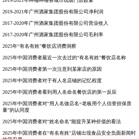
2019-2021年呷哺呷哺各城市线级门店数量
2019-2021年广州酒家集团股份有限公司净利润
2017-2020年广州酒家集团股份有限公司营业收入
2017-2020年广州酒家集团股份有限公司毛利率
2025年“有名有姓”餐饮店消费洞察
2025年中国消费者最近一次去过的“有名有姓”餐饮店名称
2025年中国消费者第一次注意到某家店的原因
2025年中国消费者对于有人名店铺的记忆程度
2025年中国消费者看到用人名命名餐饮店的第一反应
2025年中国消费者对“用人名做店名=老板用个人信誉担保质
量”的认同度
2025年中国消费者对“姓名命名”能提升某种价值的看法
2025年中国消费者在“有名有姓”店铺出现食品安全负面新闻时