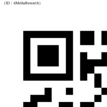
（ID：iiMediaResearch）