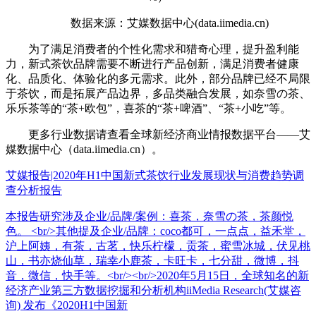
数据来源：艾媒数据中心(data.iimedia.cn)
为了满足消费者的个性化需求和猎奇心理，提升盈利能
力，新式茶饮品牌需要不断进行产品创新，满足消费者健康
化、品质化、体验化的多元需求。此外，部分品牌已经不局限
于茶饮，而是拓展产品边界，多品类融合发展，如奈雪の茶、
乐乐茶等的“茶+欧包”，喜茶的“茶+啤酒”、“茶+小吃”等。
更多行业数据请查看全球新经济商业情报数据平台——艾
媒数据中心（data.iimedia.cn）。
艾媒报告|2020年H1中国新式茶饮行业发展现状与消费趋势调
查分析报告
本报告研究涉及企业/品牌/案例：喜茶，奈雪の茶，茶颜悦
色。 <br/>其他提及企业/品牌：coco都可，一点点，益禾堂，
沪上阿姨，有茶，古茗，快乐柠檬，贡茶，蜜雪冰城，伏见桃
山，书亦烧仙草，瑞幸小鹿茶，卡旺卡，七分甜，微博，抖
音，微信，快手等。<br/><br/>2020年5月15日，全球知名的新
经济产业第三方数据挖掘和分析机构iiMedia Research(艾媒咨
询) 发布《2020H1中国新