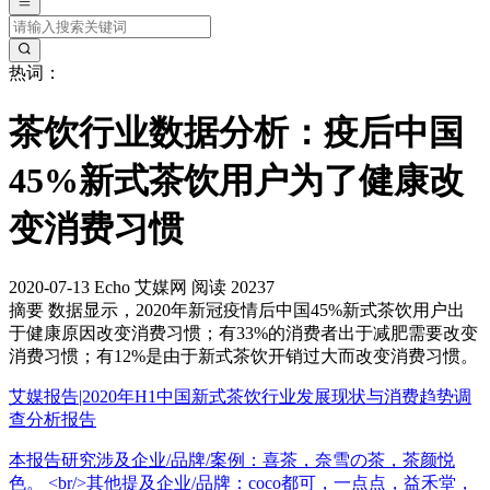
热词：
茶饮行业数据分析：疫后中国
45%新式茶饮用户为了健康改
变消费习惯
2020-07-13
Echo
艾媒网
阅读 20237
摘要
数据显示，2020年新冠疫情后中国45%新式茶饮用户出
于健康原因改变消费习惯；有33%的消费者出于减肥需要改变
消费习惯；有12%是由于新式茶饮开销过大而改变消费习惯。
艾媒报告|2020年H1中国新式茶饮行业发展现状与消费趋势调
查分析报告
本报告研究涉及企业/品牌/案例：喜茶，奈雪の茶，茶颜悦
色。 <br/>其他提及企业/品牌：coco都可，一点点，益禾堂，