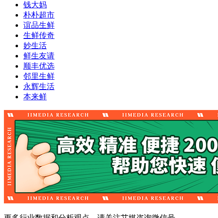
钱大妈
朴朴超市
谊品生鲜
生鲜传奇
妙生活
鲜生友请
顺丰优选
邻里生鲜
永辉生活
本来鲜
更多行业数据和分析观点，请关注艾媒咨询微信号