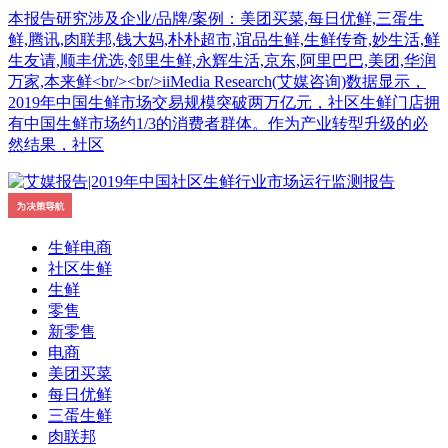
本报告研究涉及企业/品牌/案例：美团买菜,每日优鲜,三蛋生
鲜,腾讯,肉联邦,钱大妈,朴朴超市,谊品生鲜,生鲜传奇,妙生活,鲜
生友请,顺丰优选,邻里生鲜,永辉生活,京东,阿里巴巴,美团,华润
万家,本来鲜<br/><br/>iiMedia Research(艾媒咨询)数据显示，
2019年中国生鲜市场交易规模突破两万亿元，社区生鲜门店拥
有中国生鲜市场约1/3的消费者群体。作为产业转型升级的必
然结果，社区
生鲜电商
社区生鲜
生鲜
零售
新零售
电商
美团买菜
每日优鲜
三蛋生鲜
肉联邦