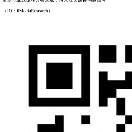
（ID：iiMediaResearch）