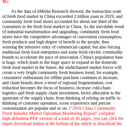
载)
As the data of iiMedia Research showed, the transaction scale
of fresh food market in China exceeded 2 trillion yuan in 2019, and
community fresh food stores accounted for about one third of the
consumers in the fresh food market in China. As the inevitable result
of industrial transformation and upgrading, community fresh food
stores have the competitive advantages of convenient consumption,
fresh products and high degree of benefit to the people, thus
winning the intensive entry of commercial capital, but also forcing
traditional fresh food enterprises and some fresh electric commodity
brands to accelerate the pace of innovation. China's population base
is huge, which leads to the huge space to expand in the domestic
fresh food market in the future, the multichannel market forces will
create a very bright community fresh business trend, for example,
consumers' enthusiasm for offline purchase continues to increase,
and chain brands show a trend of regional fragmentation; cost
reduction becomes the focus of business; increase cold-chain
logistics and fresh supply chain investment, factor allocation to the
upstream of the supply chain; from thinking of relying on traffic to
thinking of customer operation, scene experience and precise
customization are popular and so on.
(“2019 China Community
Fresh Industry Market Operation Monitoring Report” complete
high-definition PDF version of a total of 36 pages, you can click the
report download button at the bottom of the article to download the