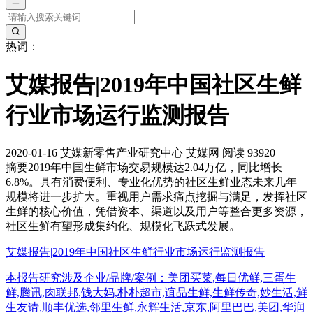
热词：
艾媒报告|2019年中国社区生鲜
行业市场运行监测报告
2020-01-16
艾媒新零售产业研究中心
艾媒网
阅读 93920
摘要
2019年中国生鲜市场交易规模达2.04万亿，同比增长
6.8%。具有消费便利、专业化优势的社区生鲜业态未来几年
规模将进一步扩大。重视用户需求痛点挖掘与满足，发挥社区
生鲜的核心价值，凭借资本、渠道以及用户等整合更多资源，
社区生鲜有望形成集约化、规模化飞跃式发展。
艾媒报告|2019年中国社区生鲜行业市场运行监测报告
本报告研究涉及企业/品牌/案例：美团买菜,每日优鲜,三蛋生
鲜,腾讯,肉联邦,钱大妈,朴朴超市,谊品生鲜,生鲜传奇,妙生活,鲜
生友请,顺丰优选,邻里生鲜,永辉生活,京东,阿里巴巴,美团,华润