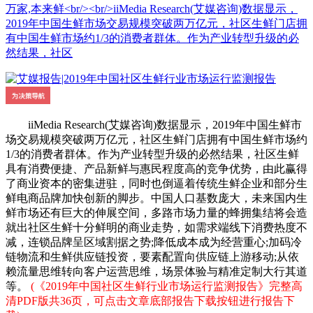
万家,本来鲜<br/><br/>iiMedia Research(艾媒咨询)数据显示，
2019年中国生鲜市场交易规模突破两万亿元，社区生鲜门店拥
有中国生鲜市场约1/3的消费者群体。作为产业转型升级的必
然结果，社区
iiMedia Research(艾媒咨询)数据显示，2019年中国生鲜市
场交易规模突破两万亿元，社区生鲜门店拥有中国生鲜市场约
1/3的消费者群体。作为产业转型升级的必然结果，社区生鲜
具有消费便捷、产品新鲜与惠民程度高的竞争优势，由此赢得
了商业资本的密集进驻，同时也倒逼着传统生鲜企业和部分生
鲜电商品牌加快创新的脚步。中国人口基数庞大，未来国内生
鲜市场还有巨大的伸展空间，多路市场力量的蜂拥集结将会造
就出社区生鲜十分鲜明的商业走势，如需求端线下消费热度不
减，连锁品牌呈区域割据之势;降低成本成为经营重心;加码冷
链物流和生鲜供应链投资，要素配置向供应链上游移动;从依
赖流量思维转向客户运营思维，场景体验与精准定制大行其道
等。
(《2019年中国社区生鲜行业市场运行监测报告》完整高
清PDF版共36页，可点击文章底部报告下载按钮进行报告下