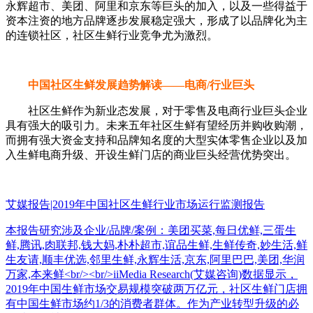
永辉超市、美团、阿里和京东等巨头的加入，以及一些得益于
资本注资的地方品牌逐步发展稳定强大，形成了以品牌化为主
的连锁社区，社区生鲜行业竞争尤为激烈。
中国社区生鲜发展趋势解读——电商/行业巨头
社区生鲜作为新业态发展，对于零售及电商行业巨头企业
具有强大的吸引力。未来五年社区生鲜有望经历并购收购潮，
而拥有强大资金支持和品牌知名度的大型实体零售企业以及加
入生鲜电商升级、开设生鲜门店的商业巨头经营优势突出。
艾媒报告|2019年中国社区生鲜行业市场运行监测报告
本报告研究涉及企业/品牌/案例：美团买菜,每日优鲜,三蛋生
鲜,腾讯,肉联邦,钱大妈,朴朴超市,谊品生鲜,生鲜传奇,妙生活,鲜
生友请,顺丰优选,邻里生鲜,永辉生活,京东,阿里巴巴,美团,华润
万家,本来鲜<br/><br/>iiMedia Research(艾媒咨询)数据显示，
2019年中国生鲜市场交易规模突破两万亿元，社区生鲜门店拥
有中国生鲜市场约1/3的消费者群体。作为产业转型升级的必