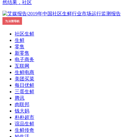
然结果，社区
社区生鲜
生鲜
零售
新零售
电子商务
互联网
生鲜电商
美团买菜
每日优鲜
三蛋生鲜
腾讯
肉联邦
钱大妈
朴朴超市
谊品生鲜
生鲜传奇
妙生活