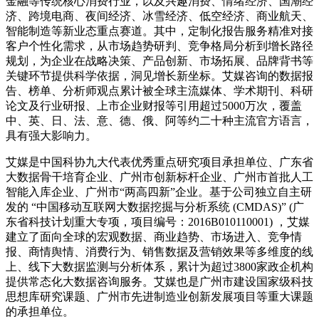
金融等传统核心消费行业，以及兴趣消费、情绪经济、国潮经
济、跨境电商、夜间经济、冰雪经济、低空经济、商业航天、
智能制造等新业态重点赛道。其中，定制化报告服务精准对接
客户个性化需求，从市场趋势研判、竞争格局分析到增长路径
规划，为企业在战略决策、产品创新、市场拓展、品牌背书等
关键环节提供科学依据，洞见增长新坐标。艾媒咨询的数据报
告、榜单、分析师观点累计被全球主流媒体、学术期刊、科研
论文及行业研报、上市企业财报等引用超过5000万次，覆盖
中、英、日、法、意、德、俄、阿等约二十种主流官方语言，
具有强大影响力。
艾媒是中国科协九大代表优秀重点研究项目承担单位、广东省
大数据骨干培育企业、广州市创新标杆企业、广州市首批人工
智能入库企业、广州市“两高四新”企业。基于公司独立自主研
发的 “中国移动互联网大数据挖掘与分析系统 (CMDAS)” (广
东省科技计划重大专项，项目编号：2016B010110001) ，艾媒
建立了面向全球的宏观数据、商业趋势、市场进入、竞争情
报、商情舆情、消费行为、销售数据及营销效果等多维度的线
上、线下大数据监测与分析体系，累计为超过3800家政企机构
提供常态化大数据咨询服务。艾媒也是广州市建设国家级科技
思想库研究课题、广州市先进制造业创新发展项目等重大课题
的承担单位。