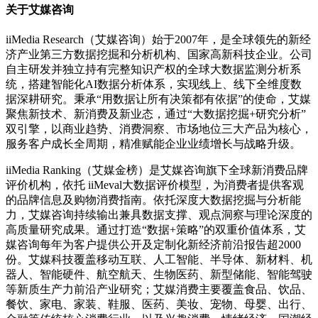
关于艾媒咨询
iiMedia Research（艾媒咨询）始于2007年，是全球领先的新经
济产业第三方数据挖掘和分析机构、国家高新科技企业。公司
自主研发并独立持有完整知识产权的全球大数据监测分析系
统，搭建智能化AI数据分析体系，实现线上、线下全维度数
据深耕研究。秉承“用数据让所有决策都有依据”的使命，艾媒
聚焦新技术、新消费及新业态，通过“大数据挖掘+研究分析”
双引擎，以商业趋势、消费洞察、市场地位三大产品为核心，
服务客户成长全周期，精准赋能企业业绩增长与战略升级。
iiMedia Ranking（艾媒金榜）是艾媒咨询旗下全球新消费品牌
评价机构，依托 iiMeval大数据评价模型，为消费者提供客观
的品牌信息及购物消费指南。依托深度大数据挖掘与分析能
力，艾媒咨询持续输出兼具数据支撑、观点洞察与理论深度的
高质量研究成果。通过打造“数据+策略”的双重价值体系，艾
媒咨询每年为客户提供公开及定制化新经济前沿报告超2000
份。艾媒科技覆盖移动互联、人工智能、半导体、新材料、机
器人、智能硬件、航空航天、生物医药、新型储能、智能驾驶
等新质生产力前沿产业研究；艾媒消费主要覆盖食品、饮品、
餐饮、家电、家装、鞋服、医药、美妆、宠物、母婴、出行、