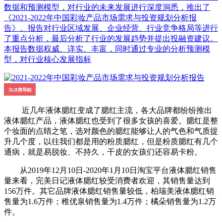
数据和预测模型，对行业的未来发展进行深度洞悉，推出了
《2021-2022年中国彩妆产品市场需求与投资规划分析报
告》。报告对行业区域发展、企业经营、行业竞争格局等进行
了重点分析，最后分析了行业的发展趋势并提出投融资建议。
本报告数据权威、详实、丰富，同时通过专业的分析预测模
型，对行业核心发展指标
近几年液体腮红变成了腮红主流，各大品牌都纷纷推出
液体腮红产品，液体腮红也受到了很多女孩的喜爱。腮红是整
个妆面的点睛之笔，选对颜色的腮红能够让人的气色和气质提
升几个度，以往我们都是用的粉质腮红，但是粉质腮红有几个
通病，就是易脱妆、不持久，干皮的女孩们还容易卡粉。
从2019年12月10日-2020年1月10日淘宝平台液体腮红销售
量来看，完美日记液体腮红较受消费者欢迎，其销售量达到
156万件。其它品牌液体腮红销售量较低，柏瑞美液体腮红销
售量为1.6万件；稚优泉销售量为1.4万件；橘朵销售量为1.2万
件。