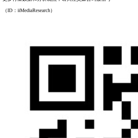
（ID：iiMediaResearch）