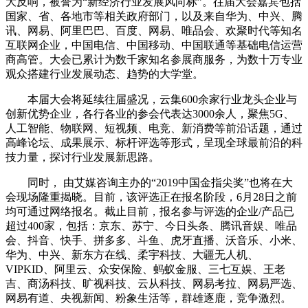
大反响，被誉为“新经济行业发展风向标”。往届大会嘉宾包括
国家、省、各地市等相关政府部门，以及来自华为、中兴、腾
讯、网易、阿里巴巴、百度、网易、唯品会、欢聚时代等知名
互联网企业，中国电信、中国移动、中国联通等基础电信运营
商高管。大会已累计为数千家知名参展商服务，为数十万专业
观众搭建行业发展动态、趋势的大学堂。
本届大会将延续往届盛况，云集600余家行业龙头企业与
创新优势企业，各行各业的参会代表达3000余人，聚焦5G、
人工智能、物联网、短视频、电竞、新消费等前沿话题，通过
高峰论坛、成果展示、标杆评选等形式，呈现全球最前沿的科
技力量，探讨行业发展新思路。
同时， 由艾媒咨询主办的“2019中国金指尖奖”也将在大
会现场隆重揭晓。目前，该评选正在报名阶段，6月28日之前
均可通过网络报名。截止目前，报名参与评选的企业/产品已
超过400家，包括：京东、苏宁、今日头条、腾讯音娱、唯品
会、抖音、快手、拼多多、斗鱼、虎牙直播、沃音乐、小米、
华为、中兴、新东方在线、柔宇科技、大疆无人机、
VIPKID、阿里云、众安保险、蚂蚁金服、三七互娱、王老
吉、商汤科技、旷视科技、云从科技、网易考拉、网易严选、
网易有道、央视新闻、粉象生活等，群雄逐鹿，竞争激烈。