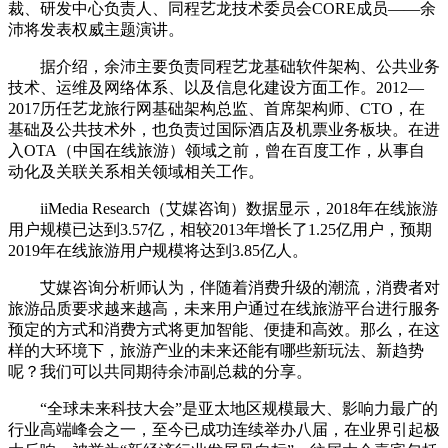
裁、研发中心负责人、同程艺龙技术委员会CORE成员——余
沛将发表权威主题演讲。
据介绍，余沛主要负责同程艺龙基础软件架构、公共业务
技术、运维及网络体系、以及信息化建设方面工作。2012—
2017历任艺龙旅行网基础架构总监、首席架构师、CTO，在
基础及公共技术外，也负责过国际酒店及机票业务板块。在进
入OTA（中国在线旅游）领域之前，曾在百度工作，从事自
动化及关联关系相关领域相关工作。
iiMedia Research（艾媒咨询）数据显示，2018年在线旅游
用户规模已达到3.57亿，相较2013年增长了1.25亿用户，预期
2019年在线旅游用户规模将达到3.85亿人。
艾媒咨询分析师认为，伴随着消费升级的潮流，消费者对
旅游品质要求越来越高，未来用户通过在线旅游平台进行服务
预定的方式和消费方式将更加智能、便捷和高效。那么，在这
样的大环境下，旅游产业的未来还能有哪些新玩法、新趋势
呢？我们可以共同期待余沛副总裁的分享。
“全球未来科技大会”是亚太地区规模最大、影响力最广的
行业高端峰会之一，至今已成功连续举办八届，在业界引起极