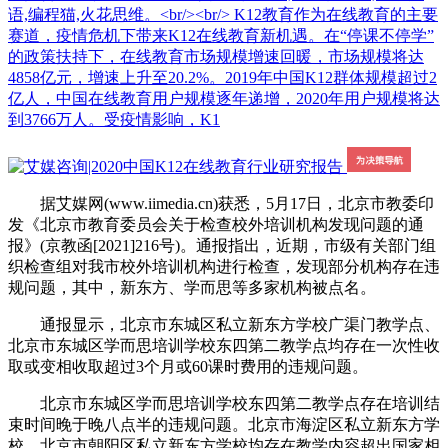
语,编程猫,火花思维。<br/><br/> K12教育作为在线教育的主要
赛道，疫情危机下带来K12在线教育新机遇。在“停课不停学”
的政策扶持下，在线教育市场规模增速回暖，市场规模将达
4858亿元，增速上升至20.2%。2019年中国K12群体规模超过2
亿人，中国在线教育用户规模逐年递增，2020年用户规模将达
到3766万人。受疫情影响，K1
据艾媒网(www.iimedia.cn)获悉，5月17日，北京市教委印
发《北京市教育委员会关于检查校外培训机构发现问题的通
报》(京教函[2021]216号)。通报指出，近期，市级有关部门组
织检查组对我市校外培训机构进行检查，发现部分机构存在违
规问题，其中，新东方、学而思等多家机构被点名。
通报显示，北京市东城区私立新东方学校广渠门教学点、
北京市东城区学而思培训学校东四第二教学点均存在一次性收
取或变相收取超过3个月或60课时费用的违规问题。
北京市东城区学而思培训学校东四第二教学点存在培训结
束时间晚于晚八点半的违规问题。北京市海淀区私立新东方学
校、北京市朝阳区私立新东方学校均存在教学内容超出国家相