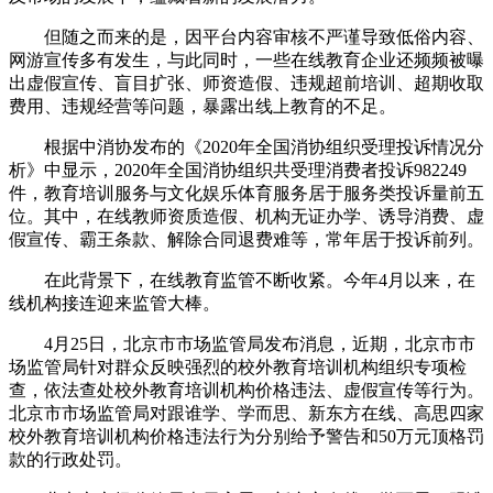
但随之而来的是，因平台内容审核不严谨导致低俗内容、
网游宣传多有发生，与此同时，一些在线教育企业还频频被曝
出虚假宣传、盲目扩张、师资造假、违规超前培训、超期收取
费用、违规经营等问题，暴露出线上教育的不足。
根据中消协发布的《2020年全国消协组织受理投诉情况分
析》中显示，2020年全国消协组织共受理消费者投诉982249
件，教育培训服务与文化娱乐体育服务居于服务类投诉量前五
位。其中，在线教师资质造假、机构无证办学、诱导消费、虚
假宣传、霸王条款、解除合同退费难等，常年居于投诉前列。
在此背景下，在线教育监管不断收紧。今年4月以来，在
线机构接连迎来监管大棒。
4月25日，北京市市场监管局发布消息，近期，北京市市
场监管局针对群众反映强烈的校外教育培训机构组织专项检
查，依法查处校外教育培训机构价格违法、虚假宣传等行为。
北京市市场监管局对跟谁学、学而思、新东方在线、高思四家
校外教育培训机构价格违法行为分别给予警告和50万元顶格罚
款的行政处罚。