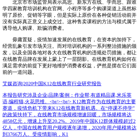
北京市市场监管局表示高思、新东方在线、学而思、跟谁
学四家教育培训机构在官网、小程序等多个购课渠道上虽然标
明了原价、促销等字眼，但是实际上原价在各种促销活动前并
没有实际真正意义上成交过。这种售卖课程的方法与模式属于
诱导他人购课、欺骗消费者。
毋庸置疑，疫情加速发展的在线教育，在资本的加持下，
经营乱象引发市场关注。而对培训机构的一系列整治措施的颁
发，以及全国各地对各大在线教育机构的违规处罚措施，都让
在线教育品牌在发展上蒙上了一层阴影。在线教育机构如何在
满足需求的前提下更好地维护消费者权益，俨然是摆在它们面
前的一道问题。
艾媒咨询|2020中国K12在线教育行业研究报告
本报告研究涉及企业/品牌/案例：作业帮,有道精品课,米乐英
语,编程猫,火花思维。<br/><br/> K12教育作为在线教育的主要
赛道，疫情危机下带来K12在线教育新机遇。在“停课不停学”
的政策扶持下，在线教育市场规模增速回暖，市场规模将达
4858亿元，增速上升至20.2%。2019年中国K12群体规模超过2
亿人，中国在线教育用户规模逐年递增，2020年用户规模将达
到3766万人。受疫情影响，K1