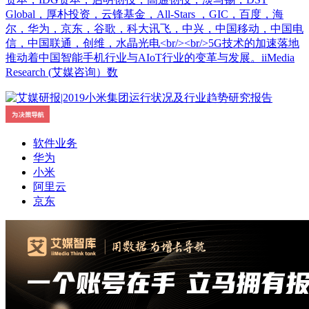
Global，厚朴投资，云锋基金，All-Stars ，GIC，百度，海
尔，华为，京东，谷歌，科大讯飞，中兴，中国移动，中国电
信，中国联通，创维，水晶光电<br/><br/>5G技术的加速落地
推动着中国智能手机行业与AIoT行业的变革与发展。iiMedia
Research (艾媒咨询）数
软件业务
华为
小米
阿里云
京东