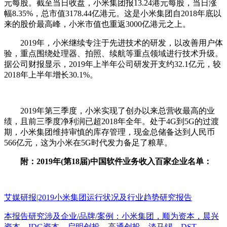
元每股。截至当日收盘，小米集团报13.24港元每股，当日涨
幅8.35%，总市值3178.44亿港元。这是小米集团自2018年底以
来的股价最高峰，小米市值也重返3000亿港元之上。
2019年，小米继续专注于先进技术的研发，以改善用户体
验，重点围绕处理器、拍照、续航等重点领域进行技术升级。
据公司财报显示，2019年上半年公司研发开支约32.1亿元，较
2018年上半年增长30.1%。
2019年第三季度，小米实现了创办以来总营收最高的业
绩，且前三季度净利润已超2018年全年。处于4G到5G的过渡
期，小米集团维持审慎的库存管理，现金总储备达到人民币
566亿元，这为小米在5G时代发力备足了粮草。
附：2019年(第18届)中国软件业务收入百家企业名单：
艾媒研报|2019小米集团运行状况及行业趋势研究报告
本报告研究涉及企业/品牌/案例：小米集团，顺为资本，晨兴
资本，IDG资本，启明创投，高通创投，淡马锡，DST