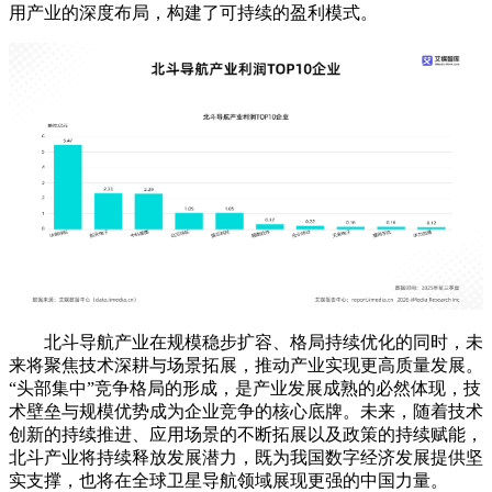
用产业的深度布局，构建了可持续的盈利模式。
北斗导航产业在规模稳步扩容、格局持续优化的同时，未
来将聚焦技术深耕与场景拓展，推动产业实现更高质量发展。
“头部集中”竞争格局的形成，是产业发展成熟的必然体现，技
术壁垒与规模优势成为企业竞争的核心底牌。未来，随着技术
创新的持续推进、应用场景的不断拓展以及政策的持续赋能，
北斗产业将持续释放发展潜力，既为我国数字经济发展提供坚
实支撑，也将在全球卫星导航领域展现更强的中国力量。