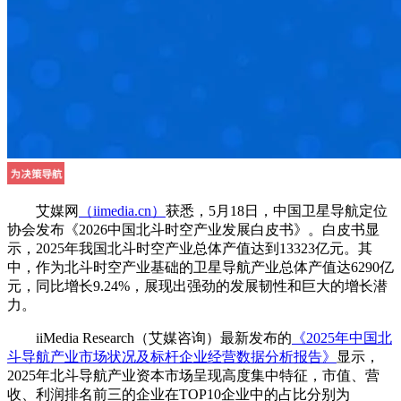
艾媒网
（iimedia.cn）
获悉，5月18日，中国卫星导航定位
协会发布《2026中国北斗时空产业发展白皮书》。白皮书显
示，2025年我国北斗时空产业总体产值达到13323亿元。其
中，作为北斗时空产业基础的卫星导航产业总体产值达6290亿
元，同比增长9.24%，展现出强劲的发展韧性和巨大的增长潜
力。
iiMedia Research（艾媒咨询）最新发布的
《2025年中国北
斗导航产业市场状况及标杆企业经营数据分析报告》
显示，
2025年北斗导航产业资本市场呈现高度集中特征，市值、营
收、利润排名前三的企业在TOP10企业中的占比分别为