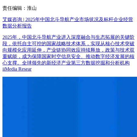
责任编辑：淮山
艾媒咨询 | 2025年中国北斗导航产业市场状况及标杆企业经营
数据分析报告
2025年，中国北斗导航产业进入深度融合与生态拓展的关键阶
段，依托自主可控的国家战略技术体系，实现从核心技术突破
向规模化应用延伸，产业链协同效应持续释放，政策与技术双
重赋能，成为保障国家时空信息安全、推动数字经济发展的核
心支撑。全球领先的新经济产业第三方数据挖掘和分析机构
iiMedia Resear