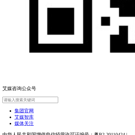
艾媒咨询公众号
集团官网
艾媒智库
媒体关注
中华人民共和国增值电信经营许可证编号：粤B2-20110424
|