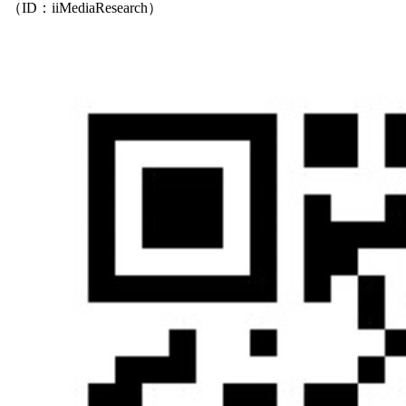
（ID：iiMediaResearch）