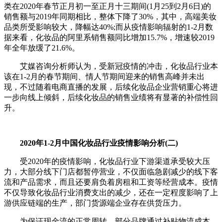
类在2020年春节正月初一至正月十三期间(1月25到2月6日)的
销售额与2019年同期相比，整体下降了30%，其中，高端美妆
品类所受影响较大，降幅达40%;而从疫情影响辐射的1-2月数
据来看，化妆品的阿里系销售额同比增加15.7%，增速较2019
年全年放缓了21.6%。
艾媒咨询分析师认为，受新冠疫情的冲击，化妆品行业本
该在1-2月的春节期间、情人节期间迎来的销售高峰并未出
现，不过随着电商直播的发展，后续化妆品企业营销重心将进
一步向线上倾斜，后续化妆品的销售业绩将有显著的补偿性回
升。
2020年1-2月中国化妆品行业疫情影响分析(二)
受2020年的疫情影响，化妆品行业下游渠道承受较大压
力，大部分线下门店都暂停营业，不仅面临急剧减少的线下客
流和产品需求，而且还要肩负着房租和工资等经营成本。疫情
不仅导致化妆品行业消费支出的减少，还在一定程度影响了上
游供应链端的生产，部门货源端企业存在供货压力。
为保证现金流的正常周转，部分品牌通过补贴物流成本、