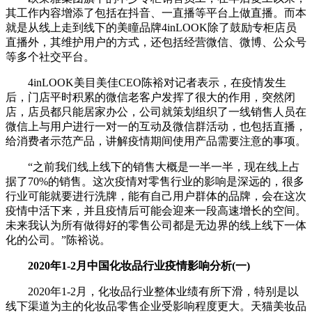
其工作内容增添了包括在抖音、一直播等平台上做直播。而本
就是从线上走到线下的美瞳品牌4inLOOK除了鼓励专柜店员
直播外，其维护用户的方式，还包括经营微信、微博、公众号
等多个社交平台。
4inLOOK美目美佳CEO陈裕对记者表示，在疫情发生
后，门店平时积累的微信老客户发挥了很大的作用，突然闭
店，店员都只能居家办公，公司就策划组织了一线销售人员在
微信上与用户进行一对一的互动及微信群活动，也包括直播，
给消费者示范产品，讲解疫情期间使用产品需要注意的事项。
“之前我们线上线下的销售大概是一半一半，现在线上占
据了70%的销售。这次疫情对零售行业的影响是深远的，很多
行业可能就要进行洗牌，能有自己用户群体的品牌，会在这次
疫情中活下来，并且疫情后可能会迎来一段高速增长的空间。
未来我认为所有做得好的零售公司都是无边界的线上线下一体
化的公司。”陈裕说。
2020年1-2月中国化妆品行业疫情影响分析(一)
2020年1-2月，化妆品行业整体业绩有所下滑，特别是以
线下渠道为主的化妆品零售企业受影响程度更大。天猫美妆品