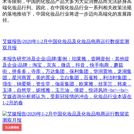
术等限制，中国的化妆品产品大多为大众消费品而无法跻身高
端化妆品行列。因此，在中国化妆品行业一系列相关政策法规
的落地推动下，中国化妆品行业将进一步迈向高端化的发展路
径。
艾媒报告|2020年1-2月中国化妆品及化妆品电商运行数据监测
双月报
本报告研究涉及企业/品牌/案例：珀莱雅，壹网壹创；其他提
及企业/品牌：淘宝，京东，微店，抖音，快手电商，蘑菇
街，拼多多，寺库，万达集团，保利集团，华润置地，龙湖集
团，星河商置，美的置业，立白集团，百雀羚，利洁时集团，
强生，纳爱斯，资生堂，伽蓝集团，欧莱雅，丝芙兰，韩束，
玉泽，自然堂，妮维雅，玉兰油，倩碧，悦诗风吟<br/><br/>
艾媒咨询分析师认为，受新冠疫情的冲击，化妆品行业本该在
1-2月的春