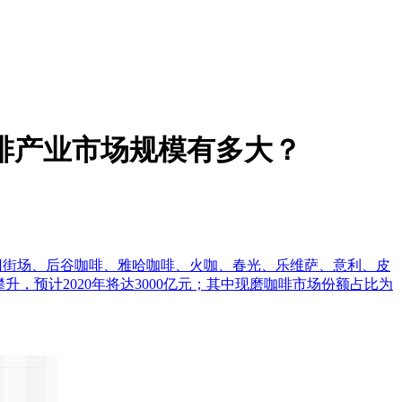
啡产业市场规模有多大？
啡、旧街场、后谷咖啡、雅哈咖啡、火咖、春光、乐维萨、意利、皮
模不断攀升，预计2020年将达3000亿元；其中现磨咖啡市场份额占比为