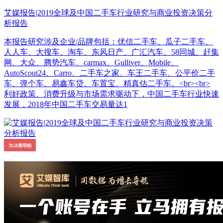
艾媒报告|2019全球及中国二手车行业研究与商业投资决策分
析报告
本报告研究涉及企业/品牌包括：优信二手车、瓜子二手车、
人人车、大搜车、淘车、东风日产、广汇汽车、58同城、赶集
网、大众、腾势汽车、carmax、Gulliver、Mobile、
AutoScout24、Carro、二手车之家、车王二手车、公平价二手
车、弹个车、易鑫车贷、车置宝、精真估二手车。<br><br>
利好政策、消费升级与市场需求驱动下，中国二手车行业快速
发展，2018年中国二手车交易量达1