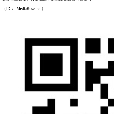
（ID：iiMediaResearch）