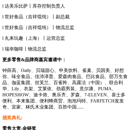
l 达美乐比萨丨库存控制负责人
l 世好食品（吉祥馄饨）丨副总裁
l 世好食品（吉祥馄饨）丨物流总监
l 丸来玩趣（上海）丨运营总监
l 瑞幸咖啡丨物流总监
更多零售&品牌商嘉宾邀请中：
钟薛高、Oatly、贝瑞甜心、申美饮料、雀巢、贝因美、好想
你、味全食品、佳沛泽普、爱森肉食品、巴比食品、邵万生食
品、伽蓝集团、丝芙兰、百雀羚、高露洁（中国）、联合利
华、Lily、衣架、艾莱依、劲霸男装、意尔康、PUMA、
HOPESHOW、迪卡侬、奥乐齐、罗森、7-ELEVEN、喜士多
便利、本来集团、便利蜂商贸、泡泡玛特、FARFETCH发发
奇、宜家、林氏木业集团、百胜中国......
颁奖典礼:
零售大赏-金链奖