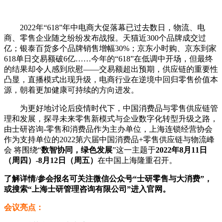
2022年“618”年中电商大促落幕已过去数日，物流、电
商、零售企业随之纷纷发布战报。天猫近300个品牌成交过
亿；银泰百货多个品牌销售增幅30%；京东小时购、京东到家
618单日交易额破6亿……今年的“618”在低调中开场，但最终
的结果却令人感到欣慰——交易额超出预期，供应链的重要性
凸显，直播模式出现升级，电商行业在逆境中回归零售价值本
源，朝着更加健康可持续的方向进发。
为更好地讨论后疫情时代下，中国消费品与零售供应链管
理和发展，探寻未来零售新模式与企业数字化转型升级之路，
由士研咨询-零售和消费品作为主办单位，上海连锁经营协会
作为支持单位的2022第六届中国消费品+零售供应链与物流峰
会 将围绕“
数智协同，绿色发展
”这一主题于
2022
年8月11日
（
周四
）-8月12日（
周五
）
在中国上海隆重召开。
了解详情/参会报名可关注微信公众号“士研零售与大消费”，
或搜索“上海士研管理咨询有限公司”进入官网。
会议亮点：