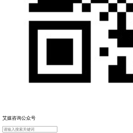
艾媒咨询公众号