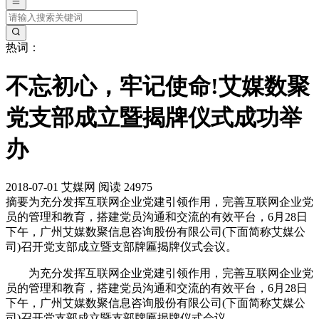
热词：
不忘初心，牢记使命!艾媒数聚
党支部成立暨揭牌仪式成功举
办
2018-07-01
艾媒网
阅读 24975
摘要
为充分发挥互联网企业党建引领作用，完善互联网企业党
员的管理和教育，搭建党员沟通和交流的有效平台，6月28日
下午，广州艾媒数聚信息咨询股份有限公司(下面简称艾媒公
司)召开党支部成立暨支部牌匾揭牌仪式会议。
为充分发挥互联网企业党建引领作用，完善互联网企业党
员的管理和教育，搭建党员沟通和交流的有效平台，6月28日
下午，广州艾媒数聚信息咨询股份有限公司(下面简称艾媒公
司)召开党支部成立暨支部牌匾揭牌仪式会议。