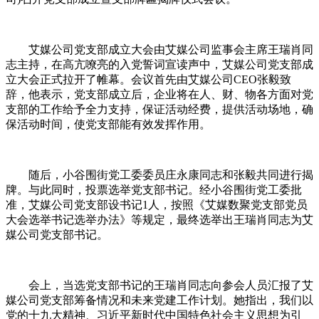
艾媒公司党支部成立大会由艾媒公司监事会主席王瑞肖同
志主持，在高亢嘹亮的入党誓词宣读声中，艾媒公司党支部成
立大会正式拉开了帷幕。会议首先由艾媒公司CEO张毅致
辞，他表示，党支部成立后，企业将在人、财、物各方面对党
支部的工作给予全力支持，保证活动经费，提供活动场地，确
保活动时间，使党支部能有效发挥作用。
随后，小谷围街党工委委员庄永康同志和张毅共同进行揭
牌。与此同时，投票选举党支部书记。经小谷围街党工委批
准，艾媒公司党支部设书记1人，按照《艾媒数聚党支部党员
大会选举书记选举办法》等规定，最终选举出王瑞肖同志为艾
媒公司党支部书记。
会上，当选党支部书记的王瑞肖同志向参会人员汇报了艾
媒公司党支部筹备情况和未来党建工作计划。她指出，我们以
党的十九大精神、习近平新时代中国特色社会主义思想为引