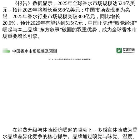
《报告》数据显示，2025年全球香水市场规模达524亿美
元，预计2029年将增长至598亿美元；中国市场表现更为亮
眼，2025年香水行业市场规模突破300亿元，同比增长
20.0%，预计2029年有望达到515亿元，中国正凭借“嗅觉经济”
崛起与本土品牌“东方叙事”破圈的双重优势，成为全球香水市
场重要增长引擎。
在消费升级与体验经济崛起的驱动下，多感官体验成为香
水品牌差异化竞争的核心抓手。品牌通过嗅觉与味觉、温度、