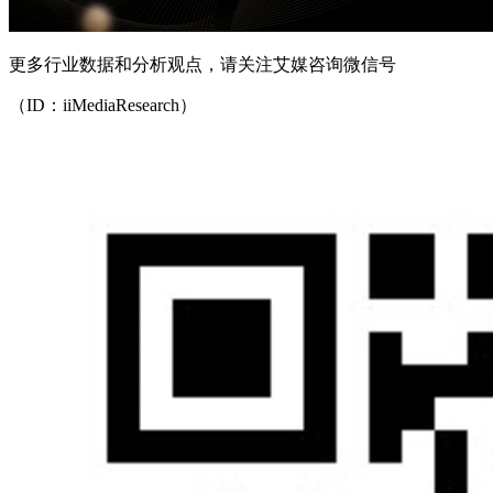
更多行业数据和分析观点，请关注艾媒咨询微信号
（ID：iiMediaResearch）