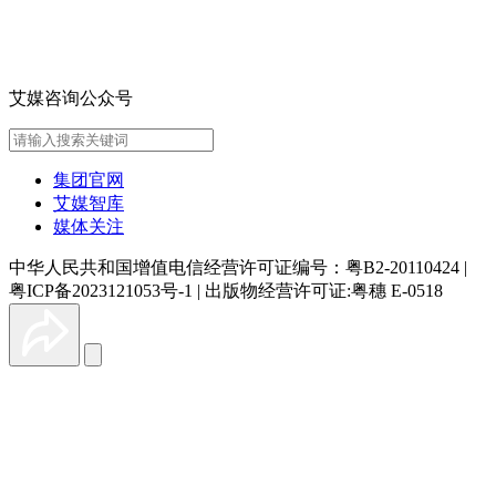
艾媒咨询公众号
集团官网
艾媒智库
媒体关注
中华人民共和国增值电信经营许可证编号：粤B2-20110424
|
粤ICP备2023121053号-1
|
出版物经营许可证:粤穗 E-0518