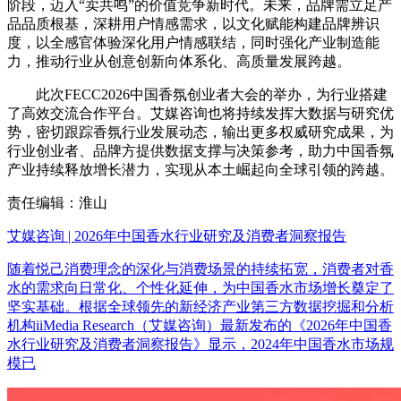
阶段，迈入“卖共鸣”的价值竞争新时代。未来，品牌需立足产
品品质根基，深耕用户情感需求，以文化赋能构建品牌辨识
度，以全感官体验深化用户情感联结，同时强化产业制造能
力，推动行业从创意创新向体系化、高质量发展跨越。
此次FECC2026中国香氛创业者大会的举办，为行业搭建
了高效交流合作平台。艾媒咨询也将持续发挥大数据与研究优
势，密切跟踪香氛行业发展动态，输出更多权威研究成果，为
行业创业者、品牌方提供数据支撑与决策参考，助力中国香氛
产业持续释放增长潜力，实现从本土崛起向全球引领的跨越。
责任编辑：淮山
艾媒咨询 | 2026年中国香水行业研究及消费者洞察报告
随着悦己消费理念的深化与消费场景的持续拓宽，消费者对香
水的需求向日常化、个性化延伸，为中国香水市场增长奠定了
坚实基础。根据全球领先的新经济产业第三方数据挖掘和分析
机构iiMedia Research（艾媒咨询）最新发布的《2026年中国香
水行业研究及消费者洞察报告》显示，2024年中国香水市场规
模已