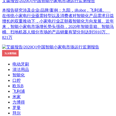
艾媒报告|2020Q1中国智能小家电市场运行监测报告
本报告研究涉及企业/品牌/案例：九阳，iRobot，飞利浦。
在传统小家电行业亟需转型以及消费者对智能化产品需求日益
增长的双重推动下，小家电行业正朝着智能化方向发展。近年
来，智能小家电市场增长势头强劲，2020年智能音箱、智能马
桶、扫地机器人细分市场的产品销量有望分别达到5910万、
821万
电动牙刷
清洁用品
智能化
口腔
欧乐B
飞利浦
米家
力博得
罗曼
拜尔